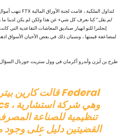
لم يقل “
كنا نعرف كل شيء عن هذا ولكن لم يكن لدينا ما يك
إنجلترا للتو انهيار صناديق المعاشات التقاعدية التي كان
لمضاعفة قيمتها ، ونسيان ذلك في بعض الأحيان الأسواق اذهب
طرح بن آيزن وأندرو أكرمان في وول ستريت جورنال السؤال الصحيح (10 دقائق قبل أن أبدأ في كتاب
قالت كارين بيترو ،
lytics
تنظيمية للصناعة المصرفية
القضيتين دليل على وجود م