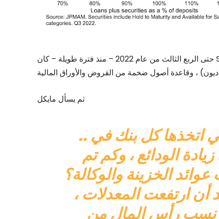
حتى الربع الثالث من عام 2022 – منذ فترة طويلة – كان SVB مكانًا غريبًا للغاية في عدم وجود ودائع التجزئة (المحور
ثم يسأل مايكل
.. ما مقدار مخاطر المدة التي اتخذها كل بنك في
زيادة الودائع ، وكم تم
عوائد الخزينة والوكالة؟
د أن ارتفعت المعدلات ،
ى نسب رأس المال من