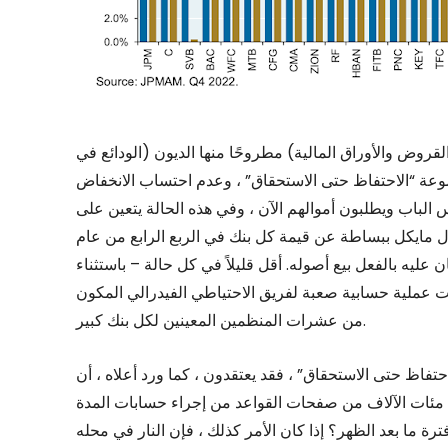
روض والأوراق المالية) مطروحًا منها الديون (الودائع في
وعة “الاحتفاظ حتى الاستحقاق” ، وعدم احتساب الانخفاض
س الباب ويطلبون أموالهم الآن ، وفي هذه الحالة يتعين على
سأل مايكل ببساطة عن قيمة كل بنك في الربع الرابع من عام
ان عليه بالفعل بيع أصوله. أقل قليلاً في كل حالة – باستثناء SVB (الثالث من اليسار) حيث تكون الإجابة في
ت عملية حسابية صعبة لفريق الاحتياطي الفيدرالي المكون
من عشرات المنظمين المعينين لكل بنك كبير.
فاظ حتى الاستحقاق” ، فقد يعتقدون ، كما ورد أعلاه ، أن
 مئات الآلاف من صفحات القواعد من إجراء حسابات المدة