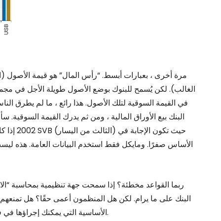
مرة أخرى ، بعبارات أبسط. “رأس المال” هو قيمة الأصول (الق
الغالب). لكن يُسمح للبنوك بوضع الأصول طويلة الأجل في مجم
في القيمة السوقية لتلك الأصول. هذا رائع ، ما لم يطرق النا
البنك بيع الأوراق المالية ، ومن ثم يدرك القيمة السوقية. 
2002 إذا ك
الأساس صفرًا. ومايكل فقط استخدم البيانات العامة. هذه ليس
ربما القواعد مخطئة؟ إذا سمحت جهة تنظيمية بمحاسبة “الاحت
البنك على ما يرام. لكن هل المنظمون أعمى حقًا؟ هل تمنعهم
الأساسية التي يمكنك إجراؤها في فترة ما بعد الظهر؟ إذا كان الأمر كذلك ، فإن النار في محله.