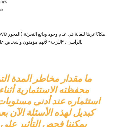
الرأسي ، “اللزجة” لأنهم مؤمنون وأشخاص عاديون) ، وقاعدة أصول ضخمة من القروض والأوراق المالية.
محفظته الاستثمارية أثناء 
استثماره عند أدنى مستويات 
كبديل لهذه الأسئلة الآن بع
يمكننا فحص التأثير عل