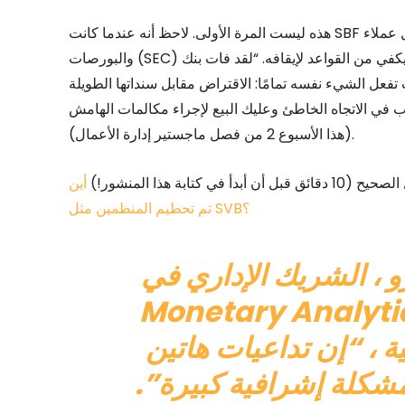
هذه ليست المرة الأولى. لاحظ أنه عندما كانت SBF تنهب أموال عملاء FTX لتداول الملكية ، قامت لجنة الأوراق المالية
في من القواعد لإيقافه. “لقد فات بنك
والبورصات (SEC)
ت تفعل الشيء نفسه تمامًا: الاقتراض مقابل سنداتها الطويلة
 في الاتجاه الخاطئ وعليك البيع لإجراء مكالمات الهامش
(هذا الأسبوع 2 من فصل ماجستير إدارة الأعمال).
ة هذا المنشور!)
أين
تم تحطيم المنظمين مثل SVB؟
 الشريك الإداري في Federal
Monetary Ana ، وهي شركة استشارية
 ، “إن تداعيات هاتين
شكلة إشرافية كبيرة”.