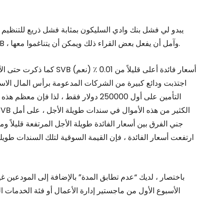
يبدو لي فشل بنك وادي السليكون بمثابة فشل ذريع للتنظيم
المنشور بروح فضولي. لا أعرف تفاصيل كيف تم تنظيم SVB ، وآمل أن يفعل بعض القراء ذلك ويمكن أن يتناغموا معها.
كما ذكرت حتى ال
التأمين على أول 250000 دولار فقط ، لذا ف
جني الفرق بين أسعار الفائدة طويلة الأجل المرتفعة قليلاً وم
ارتفعت أسعار الفائدة ، فإن القيمة السوقية لتلك السندات طويلة ا
باختصار ، لديك “عدم تطابق المدة” بالإضافة إلى المودعين 
الأسبوع الأول من ماجستير إدارة الأعمال أو فئة الخدمات