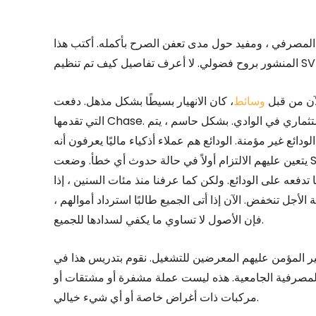
 المصرفي ، ومفيد حول مدى تعفن الصرح بأكمله. أكتب هذا
آن من قبل
وسائط
، كان الانهيار بسيطًا بشكل مذهل. دفعت SVB أسعار فائدة أعلى قليلاً من 0.01 ٪ (نعم)
التي تقدمها Chase. اجتذبت ودائع كبيرة من الشركات المدعومة برأس المال الاستثماري في الوادي. بشكل حاسم ، يتم
إن معظم هذه الودائع غير مؤمنة. الودائع هم عملاء أذكياء ماليًا يعرفون أنه
يتعين عليهم الالتزام أولاً في حالة حدوث أي خطأ. وضعت SVB الكثير من هذه الأموال في سندات طويلة الأجل ، على أمل
ا تدفعه على الودائع. ولكن كما عرفنا منذ مئات السنين ، إذا
لأجل تنخفض. الآن إذا أتى الجميع طالبًا استرداد أموالهم ،
فإن الأصول لا تساوي ما يكفي لسدادها للجميع.
غير المؤمن عليهم المعرضين للتشغيل. نقوم بتدريس هذا في
 المصرفية الجامعية. هذه ليست عملة مشفرة أو مشتقات أو
مركبات ذات أغراض خاصة أو أي شيء خيالي.