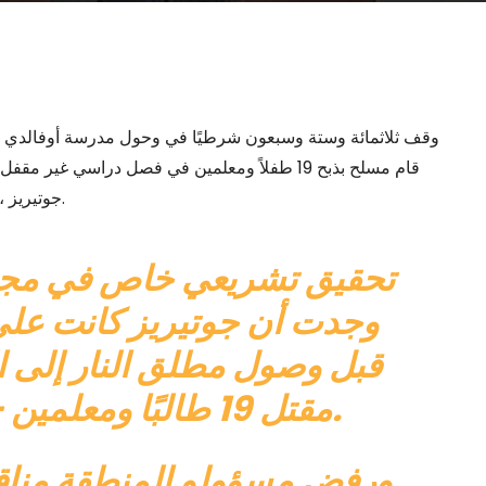
وقف ثلاثمائة وستة وسبعون شرطيًا في وحول مدرسة أوفالدي الاب
قام مسلح بذبح 19 طفلاً ومعلمين في فصل دراسي غير
ل.
جوتيريز ،
تحقيق تشريعي خاص في
مجزرة 24 
وجدت أن جوتيريز كانت على 
قبل وصول مطلق النار إلى 
مقتل 19 طالبًا ومعلمين – لكنها لم يتم إصلاحها.
ورفض مسؤولو المنطقة مناقشة