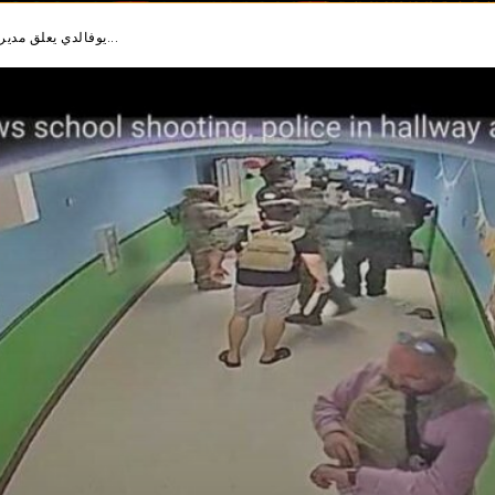
يوفالدي يعلق مدير المدرسة الابتدائية في أحدث محاولة للعثور على كبش فداء...