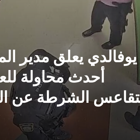
يوفالدي يعلق مدير الم
أحدث محاولة للع
تقاعس الشرطة عن الع