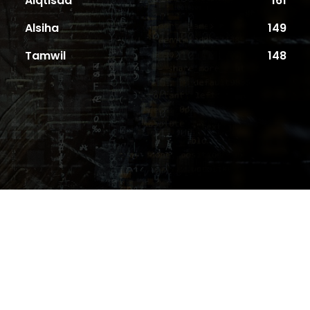
Aiqtisad
161
Alsiha
149
Tamwil
148