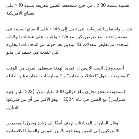
الصينية بنسبة 30 ٪ ، في حين ستحتفظ الصين بتعريفة بنسبة 10 ٪ على
البضائع الأمريكية.
هددت واشنطن التعريفات التي تصل إلى 145 ٪ على البضائع الصينية في
نقطة واحدة ، مع تعرض بكين مع 125 ٪ واجبات على شحنات الولايات
المتحدة. تم تقليص معدلات كلا البلدين بعد جولة من المحادثات التجارية
التي عقدت في جنيف في مايو.
أحدث
وقال البيت الأبيض إن تمديد الهدنة سيعطي المزيد من الوقت
للمفاوضات حول “اختلالات التجارة” و “الممارسات التجارية غير العادلة”.
استشهدت بعجز تجاري يبلغ حوالي 300 مليار دولار (223 مليار جنيه
إسترليني) مع الصين في عام 2024 – وهو الأكبر بين أي من شريكها
التجاري.
وقال البيان إن المحادثات تهدف أيضًا إلى زيادة وصول المصدرين
الأمريكيين إلى الصين ومعالجة الأمن القومي والقضايا الاقتصادية.