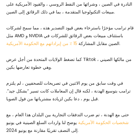
النادرة في الصين ، وشرائها من النفط الروسي ، والقيود الأمريكية على
مبيعات التكنولوجيا المتقدمة ، بما في ذلك الرقائق إلى الصين.
قام ترامب مؤخرًا باسترخاء بعض قيود التصدير هذه ، مما سمح لشركات
مثل AMD و NVIDIA باستئناف مبيعات بعض الرقائق للشركات في
.
الصين مقابل المشاركة
15 ٪ من إيراداتهم مع الحكومة الأمريكية
كما تضغط الولايات المتحدة من أجل عرض Tiktok من مالكها الصيني ،
وهي خطوة تعارضها بكين.
في وقت سابق من يوم الاثنين في تصريحات للصحفيين ، لم يلتزم
ترامب بتوسيع الهدنة ، لكنه قال إن المعاملات كانت تسير “بشكل جيد”.
قبل يوم ، دعا بكين لزيادة مشترياتها من فول الصويا.
حتى مع الهدنة ، تم ضرب التدفقات التجارية بين البلدان هذا العام ، مع
شخصيات الحكومة الأمريكية
يوضح لنا واردات السلع الصينية في يونيو
إلى النصف تقريبًا مقارنة مع يونيو 2024.