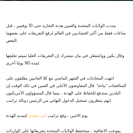
مددت الولايات المتحدة والصين هدنة التجارة حتى 10 نوفمبر ، قبل
ساعات فقط من أكبر اقتصاديين في العالم لرفع التعريفات على بعضهما
البعض.
وقال بكين وواشنطن في بيان مشترك إن التعريفات العليا سيتم تعليقها
لمدة 90 يومًا أخرى.
انتهت المحادثات في الشهر الماضي مع كلا الجانبين يطلقون على
المناقشات “بناءة”. قال المفاوضون الأعلى في الصين في ذلك الوقت إن
البلدين ستدفع للحفاظ على الهدنة ، بينما قال المسؤولون الأمريكيون
إنهم ينتظرون تسجيل الدخول النهائي من الرئيس دونالد ترامب.
لتمديد الهدنة.
يوم الاثنين ، وقع ترامب
أمر تنفيذي
بموجب الاتفاقية ، ستحتفظ الولايات المتحدة بتعريفاتها على الواردات