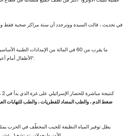
ما يقرب من 60 في المائة من الإمدادات الطبية ا
الأطفال أمام أعيننا ، لأننا لا نملك اللوازم الطبية أو الطعام المستمر لعلاجهم”.
كنتيجة مباشرة للحصار الإسرائيلي على غزة الذي بدأ في 2 مارس ، قال الأونروا إنه “لديه” “
ضغط الدم ، والطب المضاد للفطريات ، والطب للتهابات العين
يظل توفير المياه النظيفة للجيب المحطّف في الحرب يمثل تح
الأونروا يعملان. تم تشغيل عشرة قبل الحرب. 41 آبارًا أصغر أخرى تعمل في ملاجئ الأونروا.