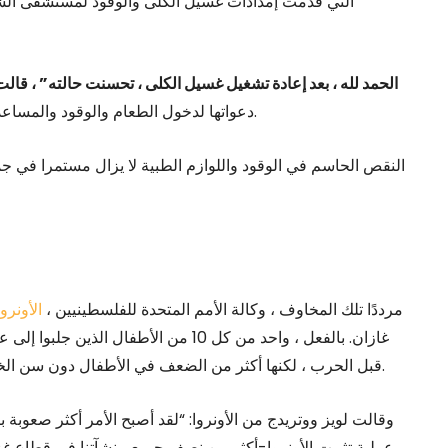
“الحمد لله ، بعد إعادة تشغيل غسيل الكلى ، تحسنت حالته” ، قال
دعواتها لدخول الطعام والوقود والمساعدة الصحية على نطاق واسع من خلال جميع الطرق الممكنة.
مرددًا تلك المخاوف ، وكالة الأمم المتحدة للفلسطينيين ،
الأونروا
غازان. بالفعل ، واحد من كل 10 من الأطفا
قبل الحرب ، لكنها أكثر من الضعف في الأطفال دون سن الخامسة بين مارس ويونيو ، وسط الحصار الإسرائيلي القريب.
عملية تثبيت الأونروا-أكثر من نصف جميع منشآتنا في قطاع غزة-