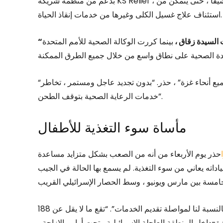
بدعم من منظمة شريكة KS Relief ، التي قدمت إمدادات غسيل الكلى والوقود لمستشفى الشيفا ، حتى يتمكن من
استئناف علاج غسيل الكلى وغيرها من خدمات إنقاذ الحياة.
ت السيدة زقاق ،
بينما كررت الوكالة الصحية للأمم المتحدة
“النقص الحاسم في الوقود واللوازم الطبية لا يزال مستمرا في جميع أنحاء غزة” ، حذر. “بدون تجديد عاجل ومستمر ، تخاطر
خدمات الرعاية الصحية بتوقف الطحن”.
مأساة سوء التغذية للأطفال
حذر يوم الأربعاء من أنه من الصعب بشكل متزايد مساعدة
ل الذين جلبوا إلى عياداته يعاني من سوء التغذية. لم يسمع بها الحالة في الجيب
وقالت لويز ووتريدج من الأونروا: “لقد أصبح الأمر أكثر صعوبة بالنسبة لنا لمواصلة تقديم الخدمات”. “تقع ما لا يقل عن 188
داخل المنطقة العاجلة الإسرائيلية ، تحت أوامر الإزاحة ،