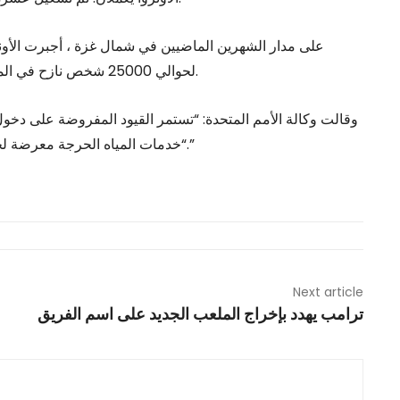
على مدار الشهرين الماضيين في شمال غزة ، أجبرت الأو
لحوالي 25000 شخص نازح في الملاجئ ، بسبب أوامر النزوح الصادرة عن القوات الإسرائيلية.
وقالت وكالة الأمم المتحدة: “تستمر القيود المفروضة على دخو
“خدمات المياه الحرجة معرضة لخطر الإغلاق إذا لم يُسمح بدخول إمدادات الوقود المستدامة.”
Next article
ترامب يهدد بإخراج الملعب الجديد على اسم الفريق