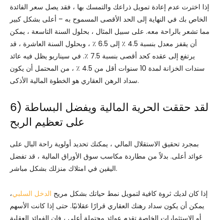
إذا اخترت عدم إعادة تمويل ذراعك والتمسك بها ، فقد يصل سعر الفائدة
الخاص بك في النهاية إلى الحد الأقصى المسموح به – أعلى بشكل كبير
مما تشعر بالراحة معه. على سبيل المثال ، بحلول السنة التاسعة ، يمكن
أن يقفز معدل بنسبة 4.5 ٪ إلى 6.5 ٪ ، وبحلول السنة العاشرة ، قد
يرتفع إلى عقده كحد أقصى بنسبة 7.5 ٪. في سيناريو يظل فيه عائد
سندات الخزانة لمدة 10 سنوات أقل من 4.5 ٪ ، من المحتمل أن يكون
سداد الرهن العقاري هو الخطوة المالية الأذكى.
6) لقد حققت الحرية المالية ويفضل البساطة
على تعظيم الربح
بمجرد تحقيق الاستقلال المالي ، يمكنك تحديد أولوية راحة البال على
عوائد أعلى. بدلاً من مطاردة مكاسب سوق الأوراق المالية ، قد تفضل
اليقين في امتلاك منزلك بشكل مباشر.
إذا كان لديك ثروة كافية لتمويل نمط حياتك بشكل مريح
الدخل السلبي
،
يمكن أن يكون سداد رهنك العقاري قرارًا عقلانيًا. حتى إذا كانت الأسهم
أو الاستثمارات الخاصة تقدم عوائد محتملة أعلى ، فإن الفوائد العقلية