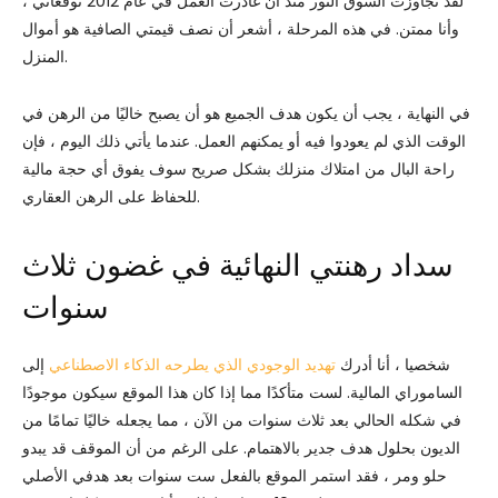
لقد تجاوزت السوق الثور منذ أن غادرت العمل في عام 2012 توقعاتي ،
وأنا ممتن. في هذه المرحلة ، أشعر أن نصف قيمتي الصافية هو أموال
المنزل.
في النهاية ، يجب أن يكون هدف الجميع هو أن يصبح خاليًا من الرهن في
الوقت الذي لم يعودوا فيه أو يمكنهم العمل. عندما يأتي ذلك اليوم ، فإن
راحة البال من امتلاك منزلك بشكل صريح سوف يفوق أي حجة مالية
للحفاظ على الرهن العقاري.
سداد رهنتي النهائية في غضون ثلاث
سنوات
شخصيا ، أنا أدرك
تهديد الوجودي الذي يطرحه الذكاء الاصطناعي
إلى
الساموراي المالية. لست متأكدًا مما إذا كان هذا الموقع سيكون موجودًا
في شكله الحالي بعد ثلاث سنوات من الآن ، مما يجعله خاليًا تمامًا من
الديون بحلول هدف جدير بالاهتمام. على الرغم من أن الموقف قد يبدو
حلو ومر ، فقد استمر الموقع بالفعل ست سنوات بعد هدفي الأصلي