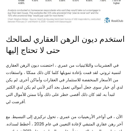
استخدم ديون الرهن العقاري لصالحك
حتى لا تحتاج إليها
في العشرينات والثلاثينيات من عمري ، احتضنت ديون الرهن العقاري
لتنمية ثروتي. لقد قمت بإعادة تمويلها كلما كان ذلك ممكنًا ، واستفادت
من الأسعار المنخفضة للاستثمار في العقارات وأماكن أخرى. لم يكن
لدي أي خيار سوى جعل أموالي تعمل بجد أكبر لأنني لم يكن لدي الكثير
لتبدأ به. لقد كان ذلك أقصى خطر على ذلك وأنا ممتن للأموال التي
أقرضت لي.
الآن ، في أواخر الأربعينيات من عمري ، تحول تركيزي إلى التبسيط. مع
آخر رهن عقاري المتبقي لإعادة التعيين في عام 2026 ، أخطط لسداده.