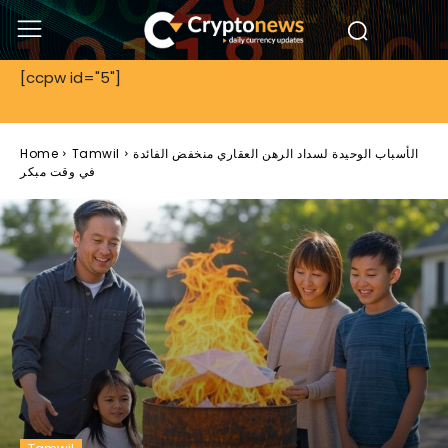
[ccpw id="5"]
الأسباب الوحيدة لسداد الرهن العقاري منخفض الفائدة
Tamwil
Home
في وقت مبكر