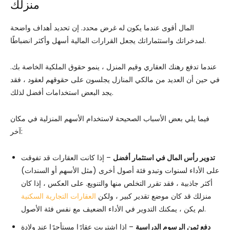
منزلك
المال أقوى عندما يكون له غرض محدد. إن تحديد أهداف واضحة
لمدخراتك واستثماراتك يجعل القرارات المالية أسهل وأكثر انضباطًا.
عندما تدفع رهنك العقاري وقيم المنزل ، ينمو حقوق الملكية الخاصة بك.
في حين أن العديد من مالكي المنازل يجلسون على حقوقهم لعقود ، فقد
يجد البعض استخدامات أفضل لذلك.
فيما يلي بعض الأسباب الصحيحة لاستخدام الأسهم المنزلية في مكان
آخر:
تدوير رأس المال في استثمار أفضل
– إذا كانت العقارات قد تفوقت
على الأداء لسنوات وتبدو فئة أصول أخرى (مثل الأسهم أو السندات)
أكثر جاذبية ، فقد تقرر التخلص منها والتنويع. على العكس ، إذا كان
منزلك قد كان موضع تقدير كبير ، ولكن
العقارات التجارية السكنية
لم يكن ، يمكنك التدوير في الأداء الضعيف مع نفس فئة الأصول.
دفع ثمن الرسوم الدراسية
– إذا اشتريت عقارًا مستأجرًا عند ولادة