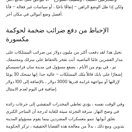
ولكن إذا ظل الوضع الراهن – إنفاقًا ناعيًا ، أو سياسات غير فعالة – فأنا
أفضل وضع أموالي في مكان آخر.
الإحباط من دفع ضرائب ضخمة لحوكمة
مكسورة
تخيل هذا: لقد دفعت أكثر من مليون دولار من ضرائب الممتلكات على
مدار العشرين عامًا الماضية. أنت تفخر بالحفاظ على منزلك ومجتمعك.
ثم ، في يوم من الأيام ، يصفع مسؤول في مدينة سان فرانسيسكو
إشعارًا على بابك قائلاً
ملك
الممتلكات – عالية جدا. إنها تمنحك 30 يومًا
لإزالتها أو مواجهة غرامة قدرها 3000 دولار ، بالإضافة إلى 100 دولار
إضافية في اليوم لعدم الامتثال.
وفي الوقت نفسه ، يؤدي تعاطي المخدرات المتفشي إلى جرعات زائدة
في وضح النهار. سرقة التجزئة سيئة للغاية لدرجة أن المتاجر الكبرى
تغلق أبوابها. تنمو معسكرات المشردين بينما يقوم مسؤولو المدينة
بتدوين. ومع ذلك ، بدلاً من معالجة هذه القضايا الحقيقية ، تركز الحكومة