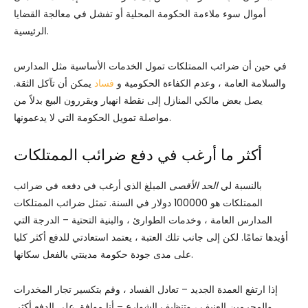
أموال سوء ملاءمة الحكومة المحلية أو تفشل في معالجة القضايا
الرئيسية.
في حين أن ضرائب الممتلكات تمول الخدمات الأساسية مثل المدارس
والسلامة العامة ، وعدم الكفاءة الحكومية و
فساد
يمكن أن تآكل الثقة.
يصل بعض مالكي المنازل إلى نقطة انهيار ويقررون البيع بدلاً من
مواصلة تمويل الحكومة التي لا يدعمونها.
أكثر ما أرغب في دفع ضرائب الممتلكات
بالنسبة لي
الحد الأقصى
المبلغ الذي أرغب في دفعه في ضرائب
الممتلكات هو 100000 دولار في السنة. تمثل ضرائب الممتلكات
المدارس العامة ، وخدمات الطوارئ ، والبنية التحتية – الدرجة التي
أؤيدها تمامًا. لكن إلى جانب تلك العتبة ، يعتمد استعادتي للدفع أكثر كليا
على مدى جودة حكومة مدينتي بالفعل سكانها.
إذا ارتفع العمدة الجديد – تعادل الفساد ، وقم بتكسير تجار المخدرات
والمجرمين العنيف ، وتنظيف الشوارع – أنا موافق على الدفع أكثر.