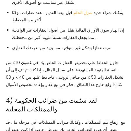
بشكل غير متناسب مع أصولك الأخرى.
يمكنك شراء جديد
منزل الحلم
قبل بيعها القديم ، عقد عقارات مؤقتًا
أكثر من المخطط.
إن انهيار سوق الأوراق المالية يقلل من أصول العقارات غير الواقعية
، مما يجعل العقارات نسبة مئوية أكبر من محفظتك.
ترث عقارًا بشكل غير متوقع ، مما يزيد من تعرضك العقاري.
حاول الحفاظ على تخصيص العقارات الخاص بك في غضون 10 ٪ من
النسبة المئوية المستهدفة. على سبيل المثال ، إذا كنت تهدف إلى أن
تشكل العقارات 50 ٪ من صافي ثروتك ، فاحافظ عليها بين 40 ٪ و 60
٪. إذا وقع خارج هذا النطاق ، فكر في بيع عقار وإعادة تخصيص الأموال.
4) لقد سئمت من ضرائب الحكومة
والممتلكات المحلية
مع ارتفاع قيم الممتلكات ، وكذلك ضرائب الممتلكات. في مرحلة ما ، قد
تشعر أن عبء الضرائب الخاص بك مفرط ، خاصة إذا كنت تعتقد أن