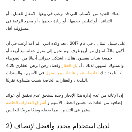
هناك العديد من الأسباب التي قد ترغب في بيعها: الانتقال للعمل ، أو
التقاعد ، أو تقليص حجمها ، أو زيادة حجمها ، أو مجرد الرغبة في
مسؤولية أقل.
على سبيل المثال ، في عام 2017 ، بعد ولادة ابني ، لم أعد أرغب في أن
أكون مالكًا لمنزل من أربع غرف نوم تحول إلى منزل حفلة. مع أربعة أو
خمسة شباب يعيشون هناك ، اشتكى جيراني أحيانًا من الضوضاء
والسلوك المتهور. لذلك ، أنا
باع العقار
وقضاء رهن الرهن العقاري 4.25
٪. أنا بعد ذلك
إعادة استثمار عائدات بيع المنزل
في الأسهم ، والسندات
البلدية ، والعقارات الخاصة بنسب متساوية تقريبًا.
إن الإغاثة من عدم إدارة هذا الإيجار وحده يستحق عدم تحقيق أي عوائد
إضافية من العائدات. لحسن الحظ ، الأسهم و
أسواق العقارات الخاصة
استمر في التقدير ، مما يجعله وضعًا مربحًا للجانبين.
2) لديك استخدام محدد وأفضل لإنصاف