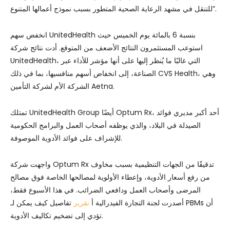
للتنقل في مشهد الرعاية الصحية المتطور بسبب نموذج أعمالها المتنوع”.
انخفض سهم UnitedHealth بنسبة 6 بالمائة يوم الخميس حيث
استوعب المستثمرون النتائج الأضعف من المتوقع. أدت نتائج شركة
UnitedHealth، التي غالبًا ما يُنظر إليها على أنها مؤشر للأداء عبر
الصناعة، إلى انخفاض أسهم منافسيها، بما في ذلك CVS Health، وهي
الشركة الأم لشركة التأمين Aetna.
تمتلك UnitedHealth Group أيضًا Optum Rx، أحد أكبر مديري فوائد
الصيدلة في البلاد، والذي يوظفه أصحاب العمل والبرامج الحكومية
للإشراف على فوائد الأدوية الموصوفة.
واجهت شركة Optum Rx تدقيقًا من الجهات التنظيمية بسبب مخاوف
من رفع أسعار الأدوية، وإعطاء الأولوية لمصالحها الخاصة فوق مصالح
المرضى وأصحاب العمل ودافعي الضرائب. في هذا الأسبوع فقط،
أصدرت لجنة التجارة الفيدرالية أ
تقرير
تفاصيل كيف يمكن لـ PBMs أن
تؤدي إلى تضخيم تكاليف الأدوية.