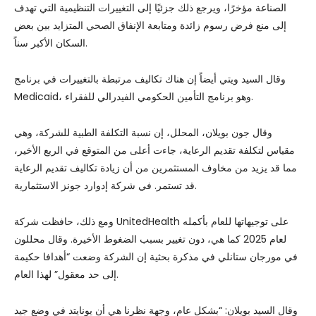
الصناعة مؤخرًا، ويرجع ذلك جزئيًا إلى التغييرات التنظيمية التي تهدف
إلى منع فرض رسوم زائدة ومتابعة الإنفاق الصحي المتزايد بين بعض
السكان الأكبر سناً.
وقال السيد ويتي أيضاً إن هناك تكاليف مرتبطة بالتغييرات في برنامج
Medicaid، وهو برنامج التأمين الحكومي الفيدرالي للفقراء.
وقال جون بويلان، المحلل، إن نسبة التكلفة الطبية للشركة، وهي
مقياس لتكلفة تقديم الرعاية، جاءت أعلى من المتوقع في الربع الأخير،
مما قد يزيد من مخاوف المستثمرين من أن زيادة تكاليف تقديم الرعاية
قد تستمر. في شركة إدوارد جونز الاستثمارية.
ومع ذلك، حافظت شركة UnitedHealth على توجيهاتها للعام بأكمله
لعام 2025 كما هي، دون تغيير بسبب الضغوط الأخيرة. وقال محللون
في مورجان ستانلي في مذكرة بحثية إن الشركة وضعت “أهدافا حكيمة
إلى حد معقول” لهذا العام.
وقال السيد بويلان: “بشكل عام، وجهة نظرنا هي أن يونايتد في وضع جيد