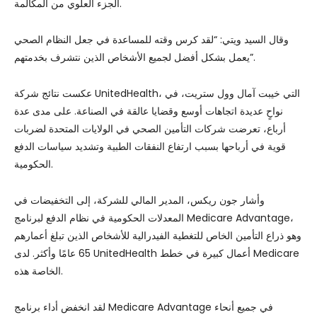
الجزء العلوي من المكالمة.
وقال السيد ويتي: “لقد كرس وقته للمساعدة في جعل النظام الصحي
يعمل بشكل أفضل لجميع الأشخاص الذين نتشرف بخدمتهم”.
عكست نتائج شركة UnitedHealth، التي خيبت آمال وول ستريت، في
نواحٍ عديدة اتجاهات أوسع وقضايا عالقة في الصناعة. على مدى عدة
أرباع، تعرضت شركات التأمين الصحي في الولايات المتحدة لضربات
قوية في أرباحها بسبب ارتفاع النفقات الطبية وتشديد سياسات الدفع
الحكومية.
وأشار جون ريكس، المدير المالي للشركة، إلى التخفيضات في
المعدلات الحكومية في نظام الدفع لبرنامج Medicare Advantage،
وهو ذراع التأمين الخاص للتغطية الفيدرالية للأشخاص الذين تبلغ أعمارهم
65 عامًا وأكثر. لدى UnitedHealth أعمال كبيرة في خطط Medicare
الخاصة هذه.
لقد انخفض أداء برنامج Medicare Advantage في جميع أنحاء