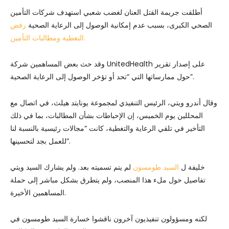
أطلقت جريمة القتل العنان لغضب شعبي استهدف شركات التأمين
الصحي الكبرى، بسبب عدم إمكانية الوصول إلى الرعاية الصحية
رفض
التغطية ومطالبات التأمين.
وقد حث بعض المساهمين شركة UnitedHealth على إصدار تقرير
حول ممارساتها التي “تحد أو تؤخر الوصول إلى الرعاية الصحية”.
وقال أندرو ويتي، الرئيس التنفيذي لمجموعة يونايتد هيلث، في اتصال مع
المحللين يوم الخميس، إن الإحباطات بشأن المطالبات، بما في ذلك
التأخير في تلقي الرعاية والتغطية، كانت “مجالات رئيسية بالنسبة لنا
للعمل بجد لتحسينها”.
خليفة ل
السيد طومسون
لم يتم تسميته بعد. ولم يشارك السيد ويتي
تفاصيل حول ملء هذا المنصب، ولم يتطرق بشكل مباشر إلى حملة
المساهمين الأخيرة.
لكنه ومسؤولون تنفيذيون آخرون ناقشوا خسارة السيد طومسون في