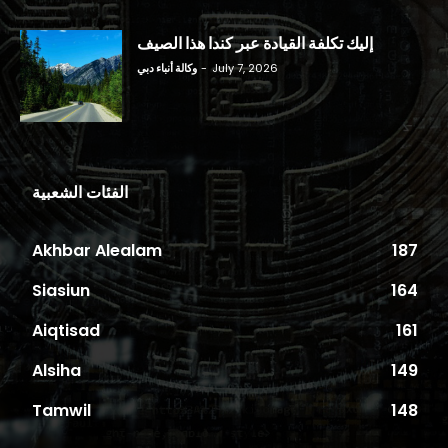
إليك تكلفة القيادة عبر كندا هذا الصيف
July 7, 2026
-
وكالة أنباء دبي
الفئات الشعبية
Akhbar Alealam
187
Siasiun
164
Aiqtisad
161
Alsiha
149
Tamwil
148