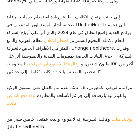
Amedsys، وهي شركة كبيرة للرعاية المنزلية ورعاية المسنين.
إلى جانب ارتفاع التكاليف الطبية وزيادة استخدام خدمات الرعاية
الصحية، أشار المسؤولون التنفيذيون في UnitedHealth إلى هجوم
برامج الفدية واسع النطاق في عام 2024 والذي أثر على أرباح الشركة
للعام بأكمله. الهجوم السيبراني
اضطر الاغلاق
لنظام الفوترة والدفع
المترامي الأطراف الخاص بالشركة، Change Healthcare. وقدرت
الشركة أن خرق البيانات الخاصة بمعلومات الصحة والخصوصية أثر على
أكثر من 100 مليون شخص، و
وقال هذا الاسبوع أن المراجعة
المعلومات
الشخصية المتعلقة بالحادث كانت “كاملة إلى حد كبير”.
تم اتهام لويجي مانجيوني، 26 عامًا، بعدة تهم بالقتل على مستوى الولاية
والفيدرالية بالإضافة إلى جرائم الأسلحة والمطاردة.
وقد دفع بأنه غير
مذنب.
يونايتد هيلث
وقالت الشرطة إنه لا هو ولا والديه يتمتعان بتأمين طبي من
خلال UnitedHealth.