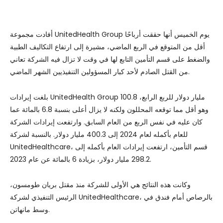
أفادت مجموعة UnitedHealth Group يوم الخميس أنها حققت أرباحًا
أقل من المتوقع في الربع الماضي، مشيرة إلى ارتفاع التكاليف الطبية
والضغط على قسم التأمين التابع لها في وقت لا تزال فيه الشركة تعاني
من القتل الصادم لأحد كبار المسؤولين التنفيذيين الشهر الماضي.
بلغت إيرادات UnitedHealth Group 100.8 مليار دولار للربع الرابع،
وهو أقل مما توقعه المحللون ولكنه لا يزال أعلى بنسبة 6.8 بالمائة عما
كان عليه في نفس الربع من العام السابق. وارتفعت إيرادات الشركة
للعام بأكمله لعام 2024 إلى 400.3 مليار دولار. بالنسبة لشركة
UnitedHealthcare، قسم التأمين، ارتفعت إيرادات العام بأكمله إلى
298.2 مليار دولار، بزيادة 6 بالمائة عن عام 2023.
وكانت هذه النتائج هي الأولى للشركة منذ مقتل بريان طومسون،
الرئيس التنفيذي لشركة UnitedHealthcare، بالرصاص أمام فندق في
وسط مانهاتن.