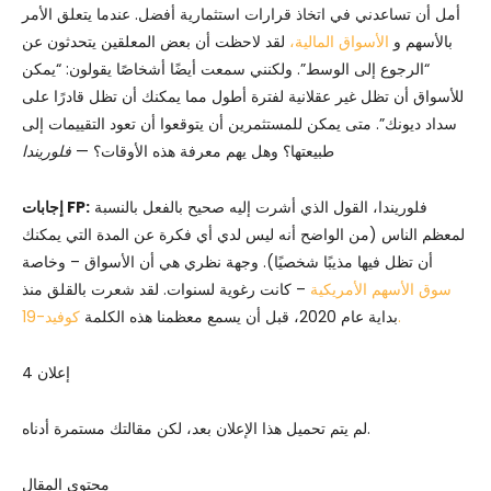
أمل أن تساعدني في اتخاذ قرارات استثمارية أفضل. عندما يتعلق الأمر
بالأسهم و
الأسواق المالية،
لقد لاحظت أن بعض المعلقين يتحدثون عن
“الرجوع إلى الوسط”. ولكنني سمعت أيضًا أشخاصًا يقولون: “يمكن
للأسواق أن تظل غير عقلانية لفترة أطول مما يمكنك أن تظل قادرًا على
سداد ديونك”. متى يمكن للمستثمرين أن يتوقعوا أن تعود التقييمات إلى
طبيعتها؟ وهل يهم معرفة هذه الأوقات؟ —
فلوريندا
فلوريندا، القول الذي أشرت إليه صحيح بالفعل بالنسبة
إجابات FP:
لمعظم الناس (من الواضح أنه ليس لدي أي فكرة عن المدة التي يمكنك
أن تظل فيها مذيبًا شخصيًا). وجهة نظري هي أن الأسواق – وخاصة
سوق الأسهم الأمريكية
– كانت رغوية لسنوات. لقد شعرت بالقلق منذ
كوفيد-19.
بداية عام 2020، قبل أن يسمع معظمنا هذه الكلمة
إعلان 4
لم يتم تحميل هذا الإعلان بعد، لكن مقالتك مستمرة أدناه.
محتوى المقال