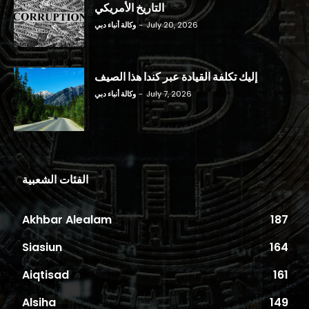
التاريخ الأمريكي
July 20, 2026
-
وكالة أنباء دبي
إليك تكلفة القيادة عبر كندا هذا الصيف
July 7, 2026
-
وكالة أنباء دبي
الفئات الشعبية
Akhbar Alealam
187
Siasiun
164
Aiqtisad
161
Alsiha
149