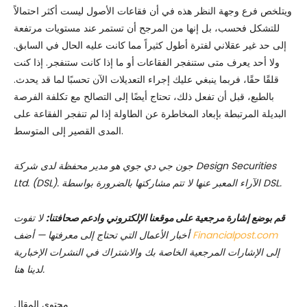
ويتلخص فرع وجهة النظر هذه في أن فقاعات الأصول ليست أكثر احتمالاً
للتشكل فحسب، بل إنها من المرجح أن تستمر عند مستويات مرتفعة
إلى حد غير عقلاني لفترة أطول كثيراً مما كانت عليه الحال في السابق.
ولا أحد يعرف متى ستنفجر الفقاعات أو ما إذا كانت ستنفجر. إذا كنت
قلقًا حقًا، فربما ينبغي عليك إجراء التعديلات الآن تحسبًا لما قد يحدث.
بالطبع، قبل أن تفعل ذلك، تحتاج أيضًا إلى التصالح مع تكلفة الفرصة
البديلة المرتبطة بإبعاد المخاطرة عن الطاولة إذا لم تنفجر الفقاعة على
المدى القصير إلى المتوسط.
جون جي دي جوي هو مدير محفظة لدى شركة Design Securities
Ltd. (DSL). الآراء المعبر عنها لا تتم مشاركتها بالضرورة بواسطة DSL.
قم بوضع إشارة مرجعية على موقعنا الإلكتروني وادعم صحافتنا:
لا تفوت
Financialpost.com
أخبار الأعمال التي تحتاج إلى معرفتها — أضف
إلى الإشارات المرجعية الخاصة بك والاشتراك في النشرات الإخبارية
لدينا هنا.
محتوى المقال