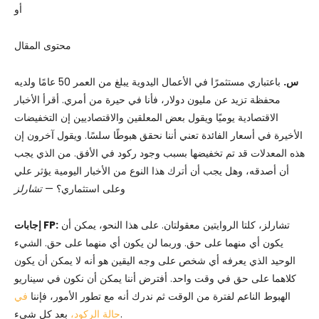
أو
محتوى المقال
س.
باعتباري مستثمرًا في الأعمال اليدوية يبلغ من العمر 50 عامًا ولديه
محفظة تزيد عن مليون دولار، فأنا في حيرة من أمري. أقرأ الأخبار
الاقتصادية يوميًا ويقول بعض المعلقين والاقتصاديين إن التخفيضات
الأخيرة في أسعار الفائدة تعني أننا نحقق هبوطًا سلسًا. ويقول آخرون إن
هذه المعدلات قد تم تخفيضها بسبب وجود ركود في الأفق. من الذي يجب
أن أصدقه، وهل يجب أن أترك هذا النوع من الأخبار اليومية يؤثر علي
وعلى استثماري؟ —
تشارلز
تشارلز، كلتا الروايتين معقولتان. على هذا النحو، يمكن أن
إجابات FP:
يكون أي منهما على حق. وربما لن يكون أي منهما على حق. الشيء
الوحيد الذي يعرفه أي شخص على وجه اليقين هو أنه لا يمكن أن يكون
كلاهما على حق في وقت واحد. أفترض أننا يمكن أن نكون في سيناريو
الهبوط الناعم لفترة من الوقت ثم ندرك أنه مع تطور الأمور، فإننا
في
بعد كل شيء.
حالة الركود،