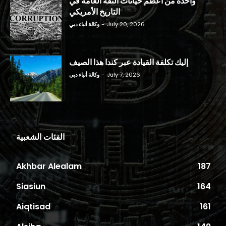
واحدة من أعظم خيانات الثقة العامة في
التاريخ الأمريكي
July 20, 2026
-
وكالة أنباء دبي
إليك تكلفة القيادة عبر كندا هذا الصيف
July 7, 2026
-
وكالة أنباء دبي
الفئات الشعبية
Akhbar Alealam
187
Siasiun
164
Aiqtisad
161