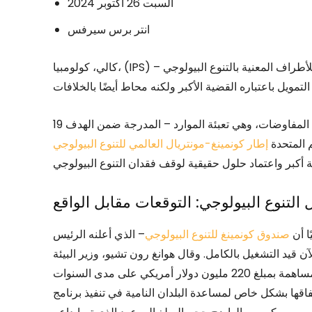
السبت 26 أكتوبر 2024
انتر برس سيرفس
كالي، كولومبيا، (IPS) – في نهاية الأسبوع الأول من المؤتمر السادس عشر للأطراف المعنية بالتنوع البيولوجي (COP16)،
اقتربت من المرحلة الأكثر أهمية في المفاوضات، وهي تعبئة الموارد – المدرجة ضمن الهدف 19
 المتحدة
 التنوع البيولوجي: التوقعات مقابل الواقع
صندوق كونمينغ للتنوع البيولوجي
– الذي أعلنه الرئيس
ينغ لأول مرة في عام 2021 – أصبح الآن قيد التشغيل بالكامل. وقال هوانغ رون تشيو، وزير البيئة
والإيكولوجيا الصيني، في مؤتمر صحفي، إن الصندوق يعد بالمساهمة بمبلغ 220 مليون دولار أمريكي على مدى السنوات
ل خاص لمساعدة البلدان النامية في تنفيذ برنامج KMGBF وتحقيق أهدافه. لكن لم