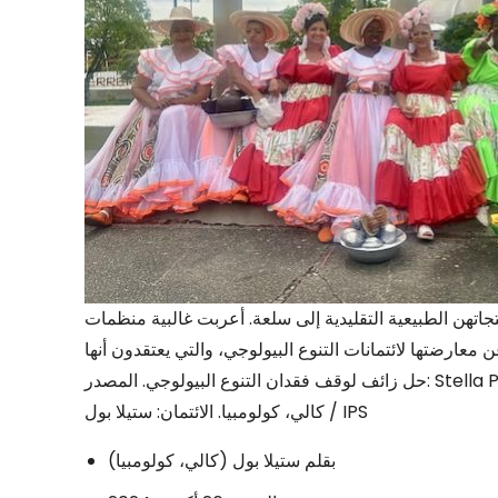
اتهن الطبيعية التقليدية إلى سلعة. أعربت غالبية منظمات
ارضتها لائتمانات التنوع البيولوجي، والتي يعتقدون أنها
حل زائف لوقف فقدان التنوع البيولوجي. المصدر: Stella Paul/IPS شعار COP16، تم تركيبه في مكان انعقاد المؤتمر في
كالي، كولومبيا. الائتمان: ستيلا بول / IPS
بقلم ستيلا بول (
كالي، كولومبيا
)