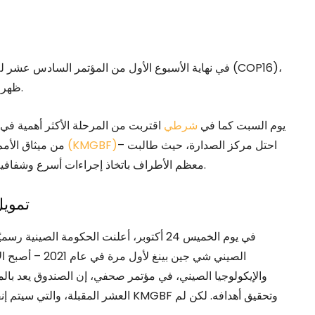
ظهر التمويل باعتباره القضية الأكبر ولكنه محاط أيضًا بالخلافات.
يوم السبت كما في
شرطي
– احتل مركز الصدارة، حيث طالبت
إطار كونمينغ-مونتريال العالمي للتنوع البيولوجي (KMGBF)
من ميثاق الأمم
معظم الأطراف باتخاذ إجراءات أسرع وشفافية أكبر واعتماد حلول حقيقية لوقف فقدان التنوع البيولوجي.
تمويل
في يوم الخميس 24 أكتوبر، أعلنت الحكومة الصينية رسميًا أن
الصيني شي جين ب
العشر المقبلة، والتي سيتم إنفاقها بشك