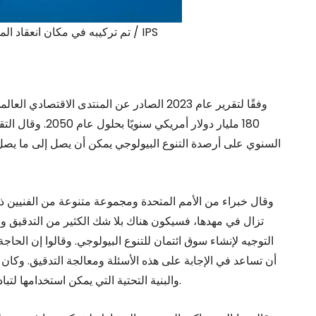
شعار COP16، تم تركيبه في مكان انعقاد المؤتمر في كالي، كولومبيا. الائتمان: ستيلا بول / IPS
وفقًا لتقرير عام 2023 الصادر عن المنتدى الا
180 مليار دولار 
وقال خبراء من الأمم المتحدة ومجموعة متنوعة من الفنيين ذوي 
تزال في مهدها، فسيكون هناك بلا شك الكثير من التدقيق وال
التوجيه لإنشاء سوق ائتمان للتنوع البيولوجي. وقالوا إن الحاج
أن تساعد في الإجابة على هذه الأسئلة ومعالجة التدقيق. وكان
والبنية التحتية التي يمكن استخدامها لتبادل وتخزين بيانات التنوع البيولوجي بطريقة موثوقة وشفافة.