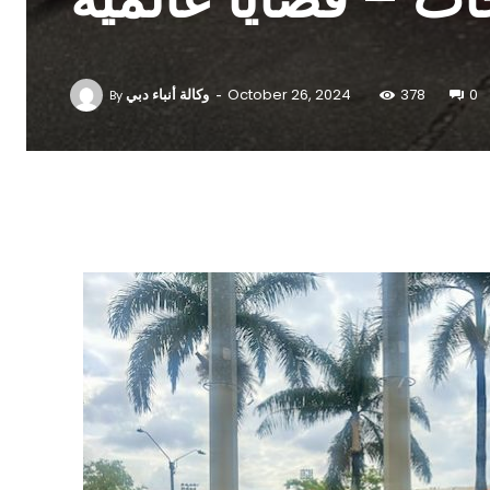
-
وكالة أنباء دبي
October 26, 2024
378
0
By