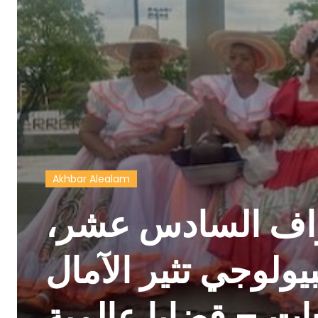
Akhbar Alealam
راف السادس عشر،
بيولوجي تثير الآمال
ات – قضايا عالمية