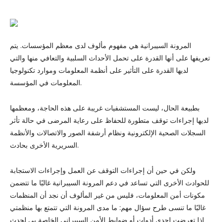
المرونة السيبرانية هي مفهوم مألوف لدى معظم المؤسسات. يتم
تعريفها على أنها القدرة على تحمل الأحداث السلبية والتعافي منها والتي
لديها القدرة على التأثير على أنظمة المعلومات وموارد تكنولوجيا
المعلومات في المؤسسة.
بطبيعة الحال، ليست المستشفيات غريبة على هذه الحاجة، ومعظمها
لديها إجراءات توقف متطورة للحفاظ على رعاية المرضى في حالة تأثر
السجلات الصحية الإلكترونية ونظام أرشفة الصور والاتصالات والأنظمة
السريرية الأخرى بحادث.
ولكن في حين أن إجراءات التوقف عن العمل وإجراءات الاستجابة
للحوادث الأخرى التي تساعد في دعم المرونة السيبرانية غالبًا ما تتضمن
مكونات أمن المعلومات، فليس من غير المألوف أن نجد أن المنظمات
غالبًا ما تنسى طرح سؤال مهم: ما مدى المرونة التي تتمتع بها منظمتي
إذا تعرضت إحدى أدوات أو ضوابط الأمن السيبراني الخاصة بي لحدث