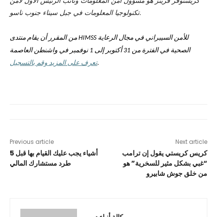
كريستوفر فرينز هو مسؤول أمن المعلومات ونائب الرئيس الأول لأمن
في جبل سيناء جنوب ناسو.
تكنولوجيا المعلومات
من المقرر أن يقام منتدى HIMSS للأمن السيبراني في مجال الرعاية
الصحية في الفترة من 31 أكتوبر إلى 1 نوفمبر في واشنطن العاصمة
.
تعرف على المزيد وقم بالتسجيل
Previous article
Next article
كريس كريستي يقول إن ترامب
5 أشياء يجب عليك القيام بها قبل
“غبي بشكل مثير للسخرية” هو
طرد مستشارك المالي
من خلق جوش شابيرو
وكالة أنباء دبي