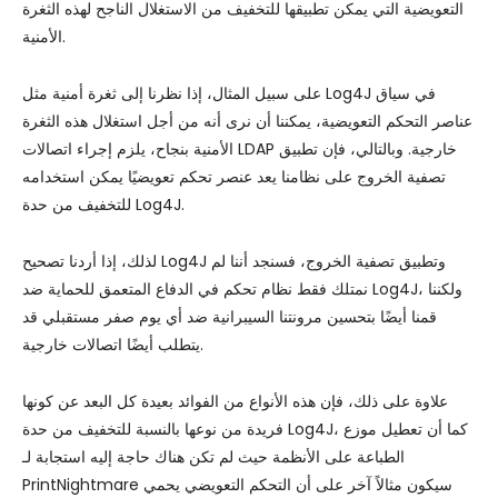
التعويضية التي يمكن تطبيقها للتخفيف من الاستغلال الناجح لهذه الثغرة
الأمنية.
على سبيل المثال، إذا نظرنا إلى ثغرة أمنية مثل Log4J في سياق
عناصر التحكم التعويضية، يمكننا أن نرى أنه من أجل استغلال هذه الثغرة
الأمنية بنجاح، يلزم إجراء اتصالات LDAP خارجية. وبالتالي، فإن تطبيق
تصفية الخروج على نظامنا يعد عنصر تحكم تعويضيًا يمكن استخدامه
للتخفيف من حدة Log4J.
لذلك، إذا أردنا تصحيح Log4J وتطبيق تصفية الخروج، فسنجد أننا لم
نمتلك فقط نظام تحكم في الدفاع المتعمق للحماية ضد Log4J، ولكننا
قمنا أيضًا بتحسين مرونتنا السيبرانية ضد أي يوم صفر مستقبلي قد
يتطلب أيضًا اتصالات خارجية.
علاوة على ذلك، فإن هذه الأنواع من الفوائد بعيدة كل البعد عن كونها
فريدة من نوعها بالنسبة للتخفيف من حدة Log4J، كما أن تعطيل موزع
الطباعة على الأنظمة حيث لم تكن هناك حاجة إليه استجابة لـ
PrintNightmare سيكون مثالاً آخر على أن التحكم التعويضي يحمي