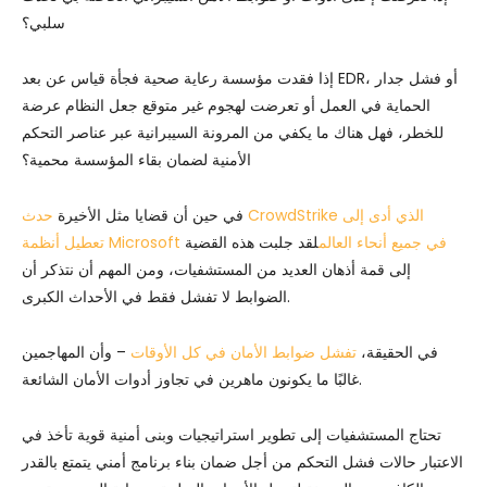
سلبي؟
إذا فقدت مؤسسة رعاية صحية فجأة قياس عن بعد EDR، أو فشل جدار
الحماية في العمل أو تعرضت لهجوم غير متوقع جعل النظام عرضة
للخطر، فهل هناك ما يكفي من المرونة السيبرانية عبر عناصر التحكم
الأمنية لضمان بقاء المؤسسة محمية؟
في حين أن قضايا مثل الأخيرة
حدث CrowdStrike الذي أدى إلى
تعطيل أنظمة Microsoft في جميع أنحاء العالم
لقد جلبت هذه القضية
إلى قمة أذهان العديد من المستشفيات، ومن المهم أن نتذكر أن
الضوابط لا تفشل فقط في الأحداث الكبرى.
في الحقيقة،
تفشل ضوابط الأمان في كل الأوقات
– وأن المهاجمين
غالبًا ما يكونون ماهرين في تجاوز أدوات الأمان الشائعة.
تحتاج المستشفيات إلى تطوير استراتيجيات وبنى أمنية قوية تأخذ في
الاعتبار حالات فشل التحكم من أجل ضمان بناء برنامج أمني يتمتع بالقدر