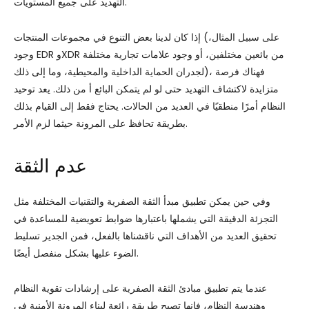
التهديد على جميع المستويات.
إذا كان لدينا بعض التنوع في مجموعات المنتجات (على سبيل المثال،
وجود EDR وXDR من بائعين مختلفين، أو وجود علامات تجارية مختلفة
لجدران الحماية الداخلية والمحيطية، وما إلى ذلك)، فهناك فرصة
متزايدة لاكتشاف التهديد حتى لو لم يتمكن البائع أ من ذلك. يعد توحيد
النظام أمرًا منطقيًا في العديد من الحالات. يحتاج فقط إلى القيام بذلك
بطريقة تحافظ على المرونة حيثما لزم الأمر.
عدم الثقة
وفي حين يمكن تطبيق مبدأ الثقة الصفرية والتقنيات المختلفة مثل
التجزئة الدقيقة التي يشملها باعتبارها ضوابط تعويضية للمساعدة في
تحقيق العديد من الأهداف التي ناقشناها بالفعل، فمن الجدير تسليط
الضوء عليها بشكل منفصل أيضًا.
عندما يتم تطبيق مبادئ الثقة الصفرية على إرشادات تقوية النظام
وهندسة النظام، فإنها تصبح طريقة رائعة لبناء المرونة الأمنية في