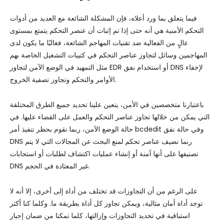
فيما يتعلق بما ورد أعلاه، فإن المشكلة الشائعة مع العديد من أدوات
التحكم الأمنية هي أنه حتى إذا تم إثبات أن عنصر التحكم يتمتع بمستوى
عالٍ من الفعالية ضد تقنيات المهاجم الشائعة، فغالبًا ما يكون لدى
المهاجمين وسائل لتجاوز عناصر التحكم في كتيبات التشغيل الخاصة بهم
مثل التمهيد في الوضع الآمن لتجاوز EDR أو استخدام نفق DNS لإخفاء
الأوامر والتحكم وتجاوز تصفية الخروج.
باعتبارنا متخصصين في الأمن، يتعين علينا تحديد جميع الطرق المختلفة
التي يمكن من خلالها تجاوز عناصر التحكم والعمل على القضاء عليها. في
حالة الوضع الآمن، ربما نقوم بحظر تنفيذ أمر bcdedit وفي حالة نفق
DNS ربما نضيف عناصر تحكم لمنع البحث عن المجالات التي لا يتم
تصنيفها على أنها آمنة أو إنشاء عمليات اكتشاف لطلبات أو استجابات
DNS غير المعتادة في الحجم.
على الرغم من أن التجاوزات قد تختلف من أداة إلى أخرى، إلا أنه لا
توجد أداة أمان مثالية، ويمكن تجاوز كل أداة بطريقة ما. وكلما كنا أكثر
استباقية في تحديد التجاوزات وإزالتها، كلما تمكنا من ضمان إجبار