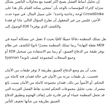
إن تحليل أنماط الفشل يصبح أكثر أهمية مع محاولات البائعين بشكل
متزايد لإغراء المؤسسات بالوعد بأن “منتجي يمكنه القيام بكل هذا على
لوحة زجاجية واحدة”. على سبيل المثال، في ضوء حدث CrowdStrike
الأخير، فليس من غير المعقول أن نطرح السؤال التالي: ماذا لو فقدنا
الوصول إلى EDR والكشف الذي يوفره؟
هل تمتلك المنظمة دفاعًا عميقًا كافيًا بحيث لا نغفل عن مشكلة أمنية في
نقطة النهاية؟ ربما تمتلك المنظمة مصدرًا ثانويًا للكشف عبر نظام MDR
أو XDR يوفر طبقة من الدفاع العميق، أو ربما يتم الاستفادة من تسجيل
Sysmon وجمع السجلات كمجموعة كشف ثانوية؟
يجب أن يتم وضع الدفاع العميق بطريقة لا توفر طبقات من الأمان
فحسب، بل طبقات مرنة من الأمان في حالة فقدان فئة كاملة من
التحكم، أو الأسوأ من ذلك، فقدان مجموعة كاملة من الأمان بسبب بائع
مشترك. يجب تحليل مجموعات التحكم لتحديد نقاط الفشل الفردية التي
قد تجعل المنظمة عمياء أو غير قادرة على إيقاف الهجوم وتطبيق الدفاع
العميق بطريقة من شأنها تخفيف التأثير.