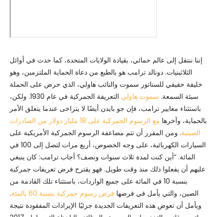
إننا ننتقل إلى عالم حمائي، بقيادة الولايات المتحدة، كما حدث في أوائل
الثلاثينيات. دونالد ترامب هو بالطبع من دعاة الحماية الملتزمين، وهو
خليفة حقيقي للسناتور سموت والنائب هاولي، الذي حرض على الحملة
سيئة السمعة.
سموت هاولي
التعريفة الجمركية في عام 1930. ولكن،
باستثناء معايير ترامب، فإن جو بايدن أيضًا لا يتراخى عندما يتعلق الأمر
بالحماية، وآخرها
مع الرسوم الجمركية على 18 مليار دولار من الصادرات
الصينية
. ومن المقرر أن تتم مضاعفة الرسوم الجمركية الأمريكية على
السيارات الكهربائية، على وجه الخصوص، أربع مرات لتصل إلى 100 في
المائة. “أين كنت لمدة ثلاث سنوات ونصف؟ أجاب ترامب: كان ينبغي
عليهم أن يفعلوا ذلك منذ وقت طويل. فهو يقترح فرض تعريفات جمركية
بنسبة 10 في المائة على جميع الواردات، باستثناء تلك القادمة من
الصين، والتي يأمل في فرضها
فرض رسوم جمركية بنسبة 60 بالمئة
.
ويأمل أن تعوض هذه التعريفات الجديدة جزئيًا الإيرادات المفقودة نتيجة