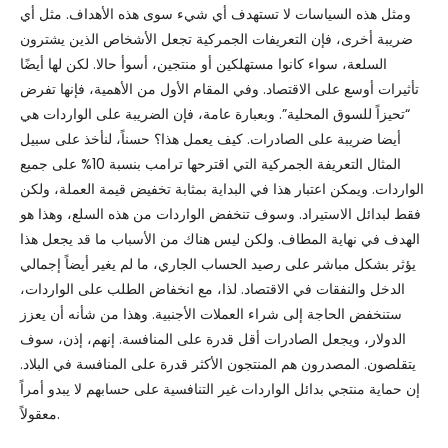
ومثل هذه السياسات لا تستهدف أي شيء سوى هذه الأهداف. مثل أي
ضريبة أخرى، فإن التعريفات الجمركية تجعل الأشخاص الذين يشترون
السلعة، سواء كانوا مستهلكين أو منتجين، أسوأ حالا. لكن لها أيضًا
تأثيرات أوسع على الاقتصاد. وفي المقام الأول من الأهمية، فإنها تفرض
“تحيزاً للسوق المحلية”. وبعبارة عامة، فإن الضريبة على الواردات هي
أيضا ضريبة على الصادرات. كيف يعمل هذا؟ حسناً، لنأخذ على سبيل
المثال التعريفة الجمركية التي اقترحها ترامب بنسبة 10% على جميع
الواردات. ويمكن اعتبار هذا في البداية بمثابة تخفيض قيمة العملة، ولكن
فقط لبدائل الاستيراد. وسوف تنخفض الواردات من هذه السلع، وهذا هو
الهدف في نهاية المطاف. ولكن ليس هناك من الأسباب ما قد يجعل هذا
يؤثر بشكل مباشر على رصيد الحساب الجاري، ما لم يغير أيضاً إجمالي
الدخل والنفقات في الاقتصاد. لذا، مع انخفاض الطلب على الواردات،
ستنخفض الحاجة إلى شراء العملات الأجنبية. وهذا من شأنه أن يعزز
الدولار، ويجعل الصادرات أقل قدرة على المنافسة. إنهم، إذن، سوف
يتقلصون. المصدرون هم المنتجون الأكثر قدرة على المنافسة في البلاد.
إن حماية منتجي بدائل الواردات غير التنافسية على حسابهم لا يبدو أمراً
معقولاً.