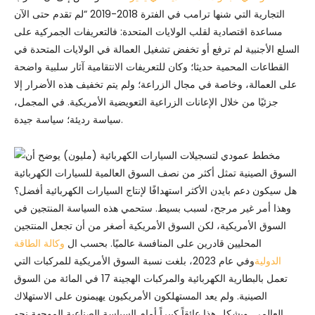
التجارية التي شنها ترامب في الفترة 2018-2019 “لم تقدم حتى الآن
مساعدة اقتصادية لقلب الولايات المتحدة: فالتعريفات الجمركية على
السلع الأجنبية لم ترفع أو تخفض تشغيل العمالة في الولايات المتحدة في
القطاعات المحمية حديثا؛ وكان للتعريفات الانتقامية آثار سلبية واضحة
على العمالة، وخاصة في مجال الزراعة؛ ولم يتم تخفيف هذه الأضرار إلا
جزئيًا من خلال الإعانات الزراعية التعويضية الأمريكية. في المجمل،
سياسة رديئة؛ سياسة جيدة.
هل سيكون دعم بايدن الأكثر استهدافًا لإنتاج السيارات الكهربائية أفضل؟
وهذا أمر غير مرجح، لسبب بسيط. ستحمي هذه السياسة المنتجين في
السوق الأمريكية، لكن السوق الأمريكية أصغر من أن تجعل المنتجين
المحليين قادرين على المنافسة عالميًا. بحسب ال
وكالة الطاقة
الدولية
وفي عام 2023، بلغت نسبة السوق الأمريكية للمركبات التي
تعمل بالبطارية الكهربائية والمركبات الهجينة 17 في المائة من السوق
الصينية. ولم يعد المستهلكون الأمريكيون يهيمنون على الاستهلاك
العالمي. ويشكل هذا عائقاً كبيراً أمام السياسة الصناعية الموجهة نحو