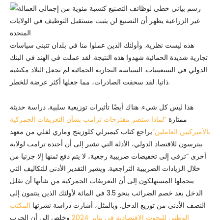
هذه ليست نظرية. وأولئك الذين عملوا منا في بلدان تتبنى سياسات
تجارية شديدة الحمائية شهدوا هذه النتيجة. لقد عملت في الهند في البنك
الدولي في السبعينيات. السياسة التجارية الحمائية لم تجعل البلاد مكتفية
ذاتيا. لقد سحقت الصادرات، مما جعلها أكثر عرضة للخطر.
هذا ليس كل شيء. هناك أيضًا تأثيرات توزيعية سلبية. دراسة حديثة
ممتازة
“لماذا ستضر مقترحات ترامب بشأن التعريفات الجمركية
بالأميركيين العاملين”
يراجع كتاب كيمبرلي كلوزينج وماري لفلي من معهد
بيترسون للاقتصاد الدولي، الأدلة التي تشير إلى أن أجندة ترامب لولاية
أخرى “ترقى إلى تخفيضات ضريبية رجعية، لا يتم دفع ثمنها إلا جزئيا من
خلال الزيادات الضريبية التراجعية. ويشير التقدير الأدنى للتكاليف التي
يتحملها المستهلكون إلى أن التعريفات الجمركية من شأنها أن تقلل
الدخل بعد خصم الضرائب بنحو 3.5 في المائة لأولئك الذين ينتمون إلى
النصف الأدنى من توزيع الدخل. وبالمثل، أشارت دراسة نشرتها
المكتب
الوطني للبحوث الاقتصادية في يناير 2024
وخلص إلى أن الحرب