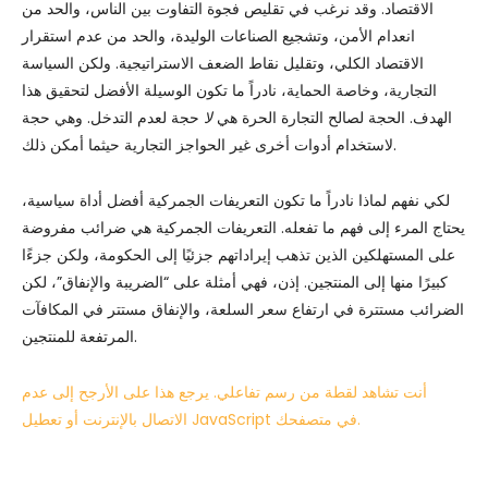
الاقتصاد. وقد نرغب في تقليص فجوة التفاوت بين الناس، والحد من
انعدام الأمن، وتشجيع الصناعات الوليدة، والحد من عدم استقرار
الاقتصاد الكلي، وتقليل نقاط الضعف الاستراتيجية. ولكن السياسة
التجارية، وخاصة الحماية، نادراً ما تكون الوسيلة الأفضل لتحقيق هذا
الهدف. الحجة لصالح التجارة الحرة هي
لا
حجة لعدم التدخل. وهي حجة
لاستخدام أدوات أخرى غير الحواجز التجارية حيثما أمكن ذلك.
لكي نفهم لماذا نادراً ما تكون التعريفات الجمركية أفضل أداة سياسية،
يحتاج المرء إلى فهم ما تفعله. التعريفات الجمركية هي ضرائب مفروضة
على المستهلكين الذين تذهب إيراداتهم جزئيًا إلى الحكومة، ولكن جزءًا
كبيرًا منها إلى المنتجين. إذن، فهي أمثلة على “الضريبة والإنفاق”، لكن
الضرائب مستترة في ارتفاع سعر السلعة، والإنفاق مستتر في المكافآت
المرتفعة للمنتجين.
أنت تشاهد لقطة من رسم تفاعلي. يرجع هذا على الأرجح إلى عدم
الاتصال بالإنترنت أو تعطيل JavaScript في متصفحك.