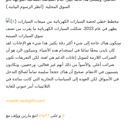
السوق المحلية. (انظر الرسوم البيانية.)
ستكون هناك حاجة إلى شيء أكثر دقة بكثير. هذا شيء هو الإعانات. لقد
كان بايدن محقًا تمامًا في استخدام هذه الأشياء. وسيكون الرد هو أن
الضرائب اللازمة لتمويل إعانات الدعم هي لعنة. لكن التعريفات
نكون
ضرائب أعلى. والأسوأ من ذلك أنهم غير فعالين، ورجعيين، ويكادون
يتسببون في الانتقام. صحيح أن هناك حججاً سليمة تماماً لصالح التدخل
في الأسواق. لكن العودة إلى السياسات التجارية التي كانت سائدة في
الثلاثينيات أمر جنوني للغاية.
martin.wolf@ft.com
X
و على
myFT
اتبع مارتن وولف مع