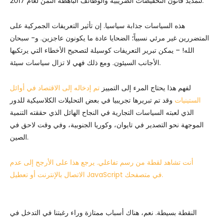
لتمديد قانون التخفيضات الضريبية والوظائف الباهظة الثمن لعام 2017.
هذه السياسات جذابة سياسيا. إن تأثير التعريفات الجمركية على
المتضررين غير مرئي نسبياً؛ الضحايا عادة ما يكونون عاجزين. و- سبحان
الله! – يمكن تبرير التعريفات كوسيلة لتصحيح الأخطاء التي يرتكبها
الأجانب السيئون. ومع ذلك فهي لا تزال سياسات سيئة.
لفهم هذا يحتاج المرء إلى التمييز
تم إدخاله إلى الاقتصاد في أوائل
الستينيات
وقد تم تبريرها تجريبيا في بعض التحليلات الكلاسيكية للدور
الذي لعبته السياسات التجارية في النجاح الهائل الذي حققته التنمية
الموجهة نحو التصدير في تايوان، وكوريا الجنوبية، وفي وقت لاحق في
الصين.
أنت تشاهد لقطة من رسم تفاعلي. يرجع هذا على الأرجح إلى عدم
الاتصال بالإنترنت أو تعطيل JavaScript في متصفحك.
النقطة بسيطة. نعم، هناك أسباب ممتازة وراء رغبتنا في التدخل في