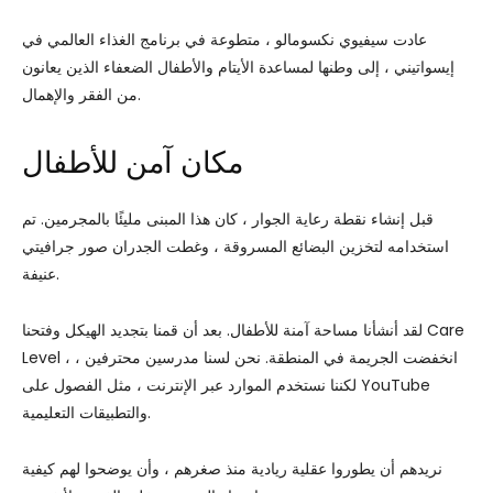
عادت سيفيوي نكسومالو ، متطوعة في برنامج الغذاء العالمي في
إيسواتيني ، إلى وطنها لمساعدة الأيتام والأطفال الضعفاء الذين يعانون
من الفقر والإهمال.
مكان آمن للأطفال
قبل إنشاء نقطة رعاية الجوار ، كان هذا المبنى مليئًا بالمجرمين. تم
استخدامه لتخزين البضائع المسروقة ، وغطت الجدران صور جرافيتي
عنيفة.
لقد أنشأنا مساحة آمنة للأطفال. بعد أن قمنا بتجديد الهيكل وفتحنا Care
Level ، انخفضت الجريمة في المنطقة. نحن لسنا مدرسين محترفين ،
لكننا نستخدم الموارد عبر الإنترنت ، مثل الفصول على YouTube
والتطبيقات التعليمية.
نريدهم أن يطوروا عقلية ريادية منذ صغرهم ، وأن يوضحوا لهم كيفية