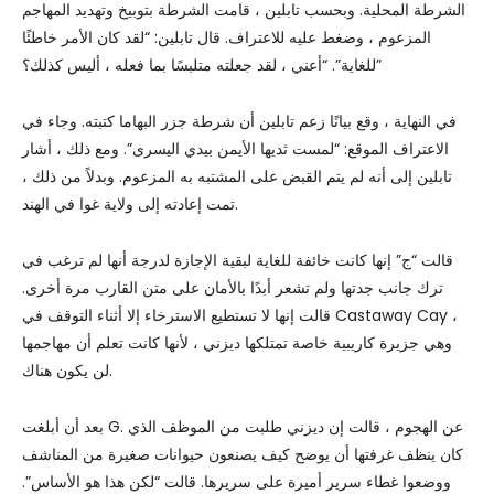
الشرطة المحلية. وبحسب تابلين ، قامت الشرطة بتوبيخ وتهديد المهاجم
المزعوم ، وضغط عليه للاعتراف. قال تابلين: “لقد كان الأمر خاطئًا
للغاية”. “أعني ، لقد جعلته متلبسًا بما فعله ، أليس كذلك؟”
في النهاية ، وقع بيانًا زعم تابلين أن شرطة جزر البهاما كتبته. وجاء في
الاعتراف الموقع: “لمست ثديها الأيمن بيدي اليسرى”. ومع ذلك ، أشار
تابلين إلى أنه لم يتم القبض على المشتبه به المزعوم. وبدلاً من ذلك ،
تمت إعادته إلى ولاية غوا في الهند.
قالت “ج” إنها كانت خائفة للغاية لبقية الإجازة لدرجة أنها لم ترغب في
ترك جانب جدتها ولم تشعر أبدًا بالأمان على متن القارب مرة أخرى.
قالت إنها لا تستطيع الاسترخاء إلا أثناء التوقف في Castaway Cay ،
وهي جزيرة كاريبية خاصة تمتلكها ديزني ، لأنها كانت تعلم أن مهاجمها
لن يكون هناك.
بعد أن أبلغت G. عن الهجوم ، قالت إن ديزني طلبت من الموظف الذي
كان ينظف غرفتها أن يوضح كيف يصنعون حيوانات صغيرة من المناشف
ووضعوا غطاء سرير أميرة على سريرها. قالت “لكن هذا هو الأساس”.