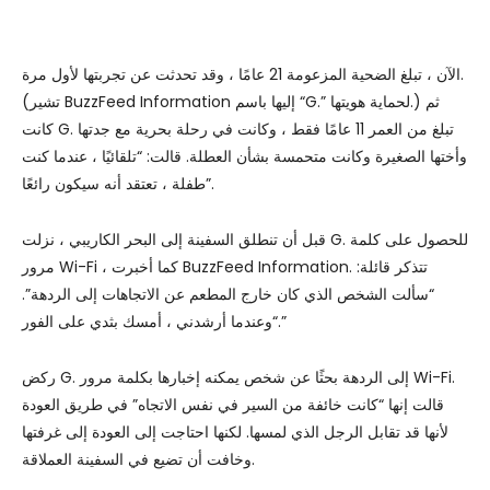
الآن ، تبلغ الضحية المزعومة 21 عامًا ، وقد تحدثت عن تجربتها لأول مرة.
(تشير BuzzFeed Information إليها باسم “G.” لحماية هويتها.) ثم
كانت G. تبلغ من العمر 11 عامًا فقط ، وكانت في رحلة بحرية مع جدتها
وأختها الصغيرة وكانت متحمسة بشأن العطلة. قالت: “تلقائيًا ، عندما كنت
طفلة ، تعتقد أنه سيكون رائعًا”.
قبل أن تنطلق السفينة إلى البحر الكاريبي ، نزلت G. للحصول على كلمة
مرور Wi-Fi ، كما أخبرت BuzzFeed Information. تتذكر قائلة:
“سألت الشخص الذي كان خارج المطعم عن الاتجاهات إلى الردهة”.
“وعندما أرشدني ، أمسك بثدي على الفور.”
ركض G. إلى الردهة بحثًا عن شخص يمكنه إخبارها بكلمة مرور Wi-Fi.
قالت إنها “كانت خائفة من السير في نفس الاتجاه” في طريق العودة
لأنها قد تقابل الرجل الذي لمسها. لكنها احتاجت إلى العودة إلى غرفتها
وخافت أن تضيع في السفينة العملاقة.