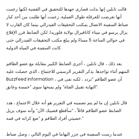
قالت تابلين إنها بذلت قصارى جهدها للتحقيق في القضية لكنها زعمت
أنها تعرضت للعرقلة طوال العملية. زعمت أنها طلبت من أحد كبار
ضباط السفينة الاتصال بمكتب التحقيقات الفيدرالي بينما كان القارب لا
يزال يرسو في ميناء كانافيرال بولاية فلوريدا. لكن الضابط قرر الإقلاع
في حوالي الساعة 5 مساءً ولم يبلغ مكتب التحقيقات الفيدرالي حتى
كانت السفينة في المياه الدولية.
بعد ذلك ، قال تابلين ، أجرى الضابط الكبير مقابلة مع عضو الطاقم
المتهم أثناء تواجدها. يذكر التقرير الرسمي للاجتماع ، الذي حصلت عليه
BuzzFeed Information ، أن عضو الطاقم “تردد ، لكنه نفى في
النهاية تقبيل الفتاة” ولم يمنحها سوى “خمسة وعانق”.
قال تابلين إن ما لم يتم تضمينه في التقرير هو أنه خلال الاجتماع ، هدد
الضابط عضو الطاقم قائلاً ، “سأقطع قضيبك الآن” وأنه سوف يزيل
خصيتي أفراد الطاقم و “ضع كراته في فمه.”
عندما رست السفينة في جزر البهاما في اليوم التالي ، وصل ضباط