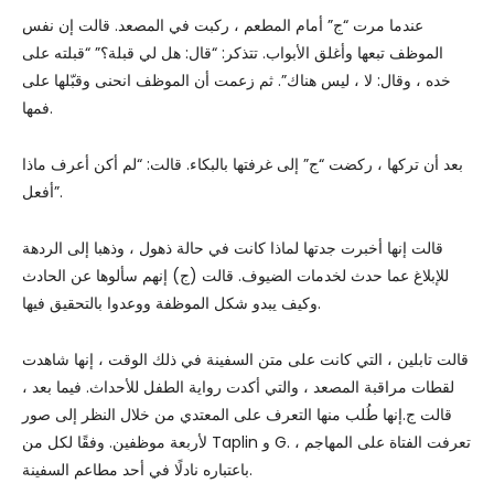
عندما مرت “ج” أمام المطعم ، ركبت في المصعد. قالت إن نفس
الموظف تبعها وأغلق الأبواب. تتذكر: “قال: هل لي قبلة؟” “قبلته على
خده ، وقال: لا ، ليس هناك”. ثم زعمت أن الموظف انحنى وقبّلها على
فمها.
بعد أن تركها ، ركضت “ج” إلى غرفتها بالبكاء. قالت: “لم أكن أعرف ماذا
أفعل”.
قالت إنها أخبرت جدتها لماذا كانت في حالة ذهول ، وذهبا إلى الردهة
للإبلاغ عما حدث لخدمات الضيوف. قالت (ج) إنهم سألوها عن الحادث
وكيف يبدو شكل الموظفة ووعدوا بالتحقيق فيها.
قالت تابلين ، التي كانت على متن السفينة في ذلك الوقت ، إنها شاهدت
لقطات مراقبة المصعد ، والتي أكدت رواية الطفل للأحداث. فيما بعد ،
قالت ج.إنها طُلب منها التعرف على المعتدي من خلال النظر إلى صور
لأربعة موظفين. وفقًا لكل من Taplin و G. ، تعرفت الفتاة على المهاجم
باعتباره نادلًا في أحد مطاعم السفينة.