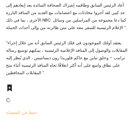
أعاد الرئيس السابق وطاقمه إشراك الصحافة السائدة بعد إبعادهم إلى
حد كبير. لقد أجروا محادثات مع اعتصامات مع العديد من المنافذ البارزة
الأخرى ، بما في ذلك NBC. كما دعا مجموعة من المراسلين من وسائل
الإعلام الرئيسية للسفر معه على متن طائرته من وإلى أحداث الحملة “.
“يعتقد أولئك الموجودون في فلك الرئيس السابق أنه من خلال إجراء
المقابلات والوصول إلى المنافذ الإعلامية الرئيسية ، يمكنهم توسيع رسالة
ترامب – وخلق تباين مع حاكم فلوريدا رون ديسانتيس ، الذي يُنظر إليه
على نطاق واسع على أنه أكثر انغلاقًا تجاه المنافذ الرئيسية أثناء منح
المقابلات المحافظين “.
حفظ في المفضلة