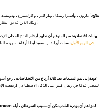
نتائج:
أمازون ، وأسترا زينيكا ، وباركليز ، وكارلسبرغ ، ودويتشه 
.
أولئك الذين قدموا التقار
بيانات اقتصاديه:
من المتوقع أن تظهر أرقام الناتج المحلي الإج
في الربع الأول
. تمتلك أيرلندا والسويد أيضًا أرقامًا سريعة لل
1. سجلت Meta عودة إلى نمو المبيعات بعد ثلاثة أرباع من الانخفاضات ،
2. حصريًا: تعرضت شركة Kenvue من Johnson & Johnson لمزاعم أن بودرة التلك يمكن أن تسبب السرطان ،
أيام