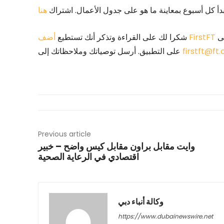
دأ كل أسبوع بمعاينة ما هو على جدول الأعمال. اشتراك
هنا
إلى myFT. يمكنك أيضًا اختيار تلقي إشعار دفع FirstFT كل صباح
أضف FirstFT
شكرا لك على القراءة وتذكر أنك تستطيع
firstft@ft
على التطبيق. أرسل توصياتك وملاحظاتك إلى
Previous article
وايت مقابل براون مقابل كيس واضح – خبير
اقتصادي في الرعاية الصحية
وكالة أنباء دبي
https://www.dubainewswire.net