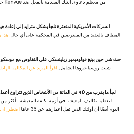
الشركات الأمريكية المتعثرة تلجأ بشكل متزايد إلى إعادة هي
المطاف بالعديد من المقترضين في المحكمة على أي حال.
هذا 
4. حث شي جين بينغ فولوديمير زيلينسكي على التفاوض مع موسكو
ف
شنت روسيا غزوها الشامل.
اقرأ المزيد عن المكالمة الها
5. لجأ ما يقرب من 40 في المائة من الأشخاص الذين تتراوح أعمارهم بين 35 و 44 عامًا في المملكة المتحدة إلى الاقتراض
دراسة أجرتها مؤسسة Decision Basis اليوم أيضًا أن أولئك الذين تقل أعمارهم عن 35 عامًا
اضطر إلى ا