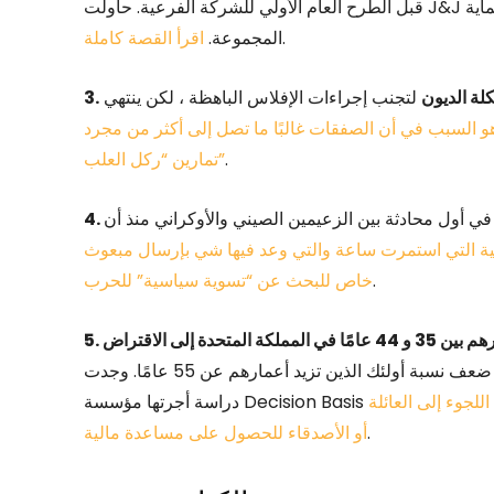
قبل الطرح العام الأولي للشركة الفرعية. حاولت J&J حماية Kenvue من معظم دعاوى التلك المقدمة بالفعل ضد
.
المجموعة.
اقرأ القصة كاملة
كلة الديون
لتجنب إجراءات الإفلاس الباهظة ، لكن ينتهي
3.
هو السبب في أن الصفقات غالبًا ما تصل إلى أكثر من مجرد
.
تمارين “ركل العلب”
ي أول محادثة بين الزعيمين الصيني والأوكراني منذ أن
تفية التي استمرت ساعة والتي وعد فيها شي بإرسال مبعوث
.
خاص للبحث عن “تسوية سياسية” للحرب
لتغطية تكاليف المعيشة في أزمة تكلفة المعيشة ، أكثر من ضعف نسبة أولئك الذين تزيد أعمارهم عن 55 عامًا. وجدت
للجوء إلى العائلة
.
أو الأصدقاء للحصول على مساعدة مالية