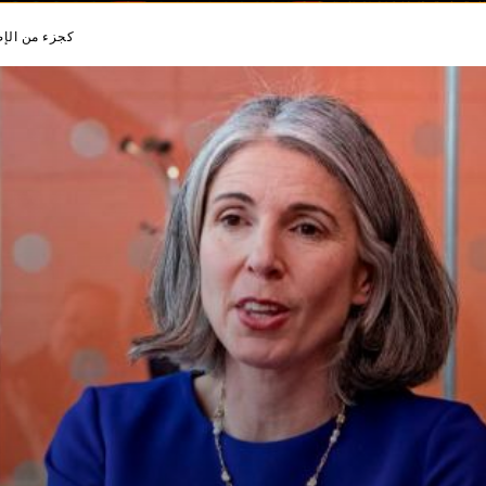
FirstFT: إعادة تسمية