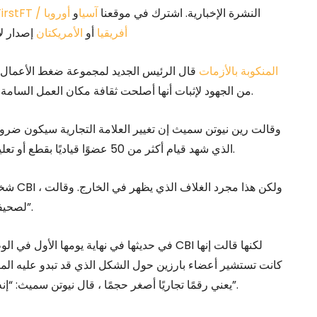
النشرة الإخبارية. اشترك في موقعنا
آسيا
و
أوروبا /
FirstFT
أفريقيا
أو
الأمريكتان
إصدار لإ
ستتم إعادة تسمية CBI المنكوبة بالأزمات
قال الرئيس الجديد لمجموعة ضغط الأعمال في
من الجهود لإثبات أنها أصلحت ثقافة مكان العمل السامة بعد أسابيع من مزاعم الاغتصاب والتحرش الجنسي والتنمر.
وقالت رين نيوتن سميث إن تغيير العلامة التجارية سيكون ضرور
الذي شهد قيام أكثر من 50 عضوًا قياديًا بقطع أو تعليق العلاقات ، مما يثير تساؤلات جدية حول مستقبلها المالي.
لصحيفة فاينانشيال تايمز “ما يهم هو ما نقوم به وما نقدمه وهدفنا”.
في حديثها في نهاية يومها الأول في الوظيفة ا
كانت تستشير أعضاء بارزين حول الشكل الذي قد تبدو عليه المنظ
يعني رقمًا تجاريًا أصغر حجمًا ، قال نيوتن سميث: “إنه اليوم الأول ، لكنني أعتقد أن هذا قد يكون جيدًا حيث ننتهي”.