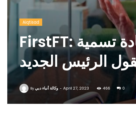
Aiqtisad
FirstFT: إعادة تسمية CBI كجزء من
يقول الرئيس الجديد
-
وكالة أنباء دبي
April 27, 2023
466
0
By