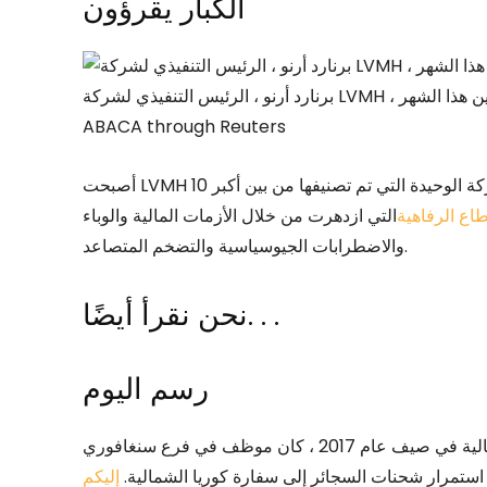
الكبار يقرؤون
برنارد أرنو ، الرئيس التنفيذي لشركة LVMH ، متحدثًا في اجتماع للمساهمين هذا الشهر. © Blondet Eliot /
ABACA through Reuters
أصبحت LVMH أول شركة أوروبية بقيمة 500 مليار دولار هذا الأسبوع والشركة الوحيدة التي تم تصنيفها من بين أكبر 10
اع الرفاهية
التي ازدهرت من خلال الأزمات المالية والوباء
والاضطرابات الجيوسياسية والتضخم المتصاعد.
نحن نقرأ أيضًا. . .
رسم اليوم
مع تشديد العقوبات الأمريكية والأمم المتحدة على كوريا الشمالية في صيف عام 2017 ، كان موظف في فرع سنغافوري
 استمرار شحنات السجائر إلى سفارة كوريا الشمالية.
إليكم