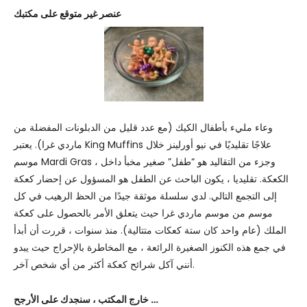
عنصر غير متوقع على مكتبك
وعاء مليء بأطفال الكيك (مع عدد قليل من الدبلونات المفضلة من
ماردي غرا). يعتبر King Muffins علاجًا تقليديًا في نيو أورلينز خلال
موسم Mardi Gras ، وجزء من التقاليد هو “طفل” صغير مخبأ داخل
الكعكة. تقليديا ، يكون الباحث عن الطفل هو المسؤول عن إحضار كعكة
إلى التجمع التالي. لدي سلسلة موثقة جيدًا من الحظ الرهيب في كل
موسم من موسم ماردي غرا حيث يتعلق الأمر بالحصول على كعكة
الملك (عام واحد كان ستة كعكات متتالية). منذ سنوات ، قررت أن أبدأ
في جمع هذه الكنوز الصغيرة الرائعة ، مع المخاطرة بالإحراج حيث يبدو
أنني آكل شرائح كعكة أكثر من أي شخص آخر.
خارج المكتب ، سنجدك على الأرجح …