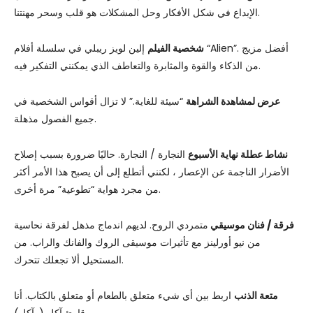
الإبداع في شكل الأفكار وحل المشكلات هو قلب وسحر مهنتنا.
شخصية الفيلم
إلين لويز ريبلي في سلسلة أفلام “Alien”. أفضل مزيج
من الذكاء والقوة والمثابرة والتعاطف الذي يمكنني التفكير فيه.
عرض لمشاهدة الشراهة
“سيئة للغاية.” لا تزال أقواس الشخصية في
جميع الفصول مذهلة.
نشاط عطلة نهاية الأسبوع
النجارة / النجارة. حاليًا ضرورة بسبب إصلاح
الأضرار الناجمة عن الإعصار ، لكنني أتطلع إلى أن يصبح هذا الأمر أكثر
من مجرد هواية “تطوعية” مرة أخرى.
فرقة / فنان موسيقي
متمردي الروح. لديهم اندماج مذهل لفرقة نحاسية
من نيو أورلينز مع تأثيرات موسيقى الروك والفانك والراب. من
المستحيل ألا تجعلك تتحرك.
متعة الذنب
اربط بين أي شيء متعلق بالطعام أو متعلق بالكتاب. أنا
قارئ آكل (وآكل).