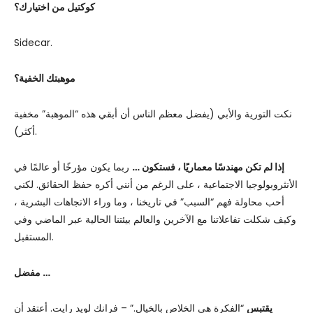
كوكتيل من اختيارك؟
Sidecar.
موهبتك الخفية؟
نكت التورية والأبي (يفضل معظم الناس أن أبقي هذه “الموهبة” مخفية
أكثر).
إذا لم تكن مهندسًا معماريًا ، فستكون …
ربما يكون مؤرخًا أو عالمًا في
الأنثروبولوجيا الاجتماعية ، على الرغم من أنني أكره حفظ الحقائق. لكني
أحب محاولة فهم “السبب” في تاريخنا ، وما وراء الاتجاهات البشرية ،
وكيف شكلت تفاعلاتنا مع الآخرين والعالم بيئتنا الحالية عبر الماضي وفي
المستقبل.
مفضل …
يقتبس
“الفكرة هي الخلاص بالخيال.” – فرانك لويد رايت. أعتقد أن