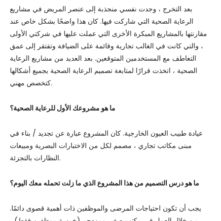
بعد التخرج ، وجدت نفسي منجذبة إلى عنصر المريض في مشاريع
الرعاية الصحية التي شاركت فيها. كان هذا واضحًا بشكل خاص عند
مقارنتها بالمشاريع المبكرة الأخرى التي عملت عليها في شركتي الأولى
، والتي كانت في الغالب تجارية وقائمة على الضيافة وتفتقر إلى عمق
التعاطف مع المستخدمين المتوقعين. بعد العديد من مشاريع الرعاية
الصحية ، اتخذت قرارًا لمتابعة تصميم الرعاية الصحية بجميع أشكالها
كتخصص مهني.
ما هو مشروعك الأول للرعاية الصحية؟
عيادة طبيب العيون الخارجية. كان المشروع عبارة عن تجديد / بناء في
مبنى مكاتب تجاري ، مصمم لكل من الاختبارات البصرية ومبيعات
النظارات بالتجزئة.
ما هو درس التصميم من هذا المشروع الذي ما زلت تحمله معك اليوم؟
يجب أن تكون احتياجات المرضى والموظفين ذات أهمية قصوى دائمًا.
من خلال العمل في مكتب صغير ومزدحم (خمسة موظفين فقط) ،