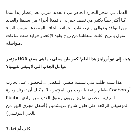
العمل في متجر النجارة الخاص بي / تجديد منزلي بعد إعصار إيدا بينما
كنا أكثر حظًا بكثير من نصف جيراني ، فقدنا أجزاء من سقفنا والعديد
من النوافذ وحوالي ربع طبقات الحوائط الجافة المتصدعة بسبب التواء
منزل بالريح. عانت منطقتنا من رياح بقوة الإعصار قرابة ست ساعات
متواصلة.
مؤتمر HCD يتجه إلى نيو أورلينز هذا العام! كمواطن محلي ، ما هي بعض
عوامل الجذب التي لا ينبغي تفويتها؟
هذا يشبه طلب مني تسمية طفلي المفضل … للحصول على تجارب
طعام رائعة بالقرب من المؤتمر ، لا يمكنك أن تفوتك زيارة Cochon أو
Pêche. للترفيه ، تخطي شارع بوربون وتذوق العديد من نوادي
الموسيقى الرائعة على طول شارع فرينشمين (أسفل مجرى النهر من
الحي الفرنسي).
كلب أم قطة؟