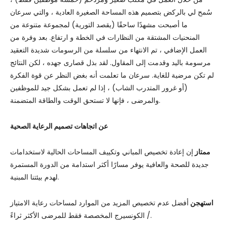
سُمح لي بالركض بتصميم هذه المساحة الصغيرة العادية ، والتي سرعان
ما أصبحت مشهدًا ساحقًا (يقصد التورية) لمجموعة متنوعة من
المنحنيات المشتقة من النظارات في الخطة و ارتفاع. بعد وفرة من
العمل الإضافي ، تم الانتهاء من سلسلة من الرسومات شديدة التعقيد
مرسومة باليد وقدمت إلى المقاول. لقد بذل قصارى جهده ، لكن النتائج
لم تكن مرضية للغاية. سرعان ما تعلمت أنه بغض النظر عن قوة الفكرة
(أو غرور المتدرب الشاب) ، إذا لم تعمل بشكل جيد للموظفين
والمرضى ، فإنها لا تستحق الوقت والطاقة المتضمنة.
عن اتجاهات تصميم الرعاية الصحية
ممتاز
إن إعادة تخصيص المباني وتكييف المساحات الحالية لاستخدامات
جديدة للصحة والعافية يوفر مسارًا أكثر استدامة من الدورة المستمرة
لهدم بيئتنا المبنية.
استهجن
أفضل عدم تخصيص المزيد من الموارد لمساحات رعاية الامتياز
/ الكونسيرج المخصصة فقط للمرضى الأكثر ثراءً.