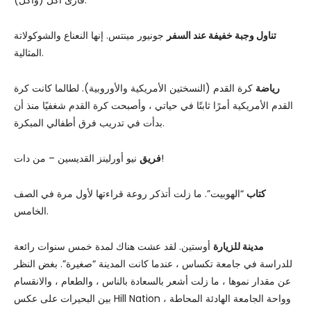
تناول وجبة خفيفة عند السفر
جونيور مينتس. إنها النعناع والشوكولاتة
المثالية.
رياضة
كرة القدم (النسختين الأمريكية والأوروبية). لطالما كانت كرة
القدم الأمريكية أمرًا ثابتًا في حياتي ، وأصبحت كرة القدم شغفيًا منذ أن
بدأت في تدريب فرق أطفالي المبكرة.
نيو أورلينز القديسين – من دات!
فريق
كتاب
“الهوبيت”. ما زلت أتذكر روعة قراءتها لأول مرة في الصف
الخامس.
مدينة للزيارة
أوستين. لقد عشت هناك لمدة خمس سنوات رائعة
للدراسة في جامعة تكساس ، عندما كانت المدينة “صغيرة”. بغض النظر
عن مقدار نموها ، ما زلت أشعر بالسعادة بالناس ، والطعام ، والانقسام
بين البحيرات على عكس Hill Nation ، وواحة الجامعة الهادئة المحاطة