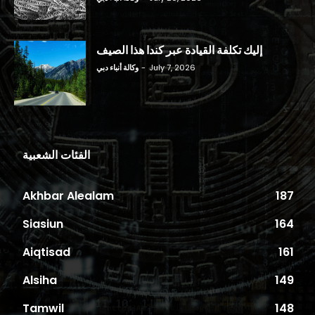
إليك تكلفة القيادة عبر كندا هذا الصيف
July 7, 2026
-
وكالة أنباء دبي
الفئات الشعبية
Akhbar Alealam
187
Siasiun
164
Aiqtisad
161
Alsiha
149
Tamwil
148