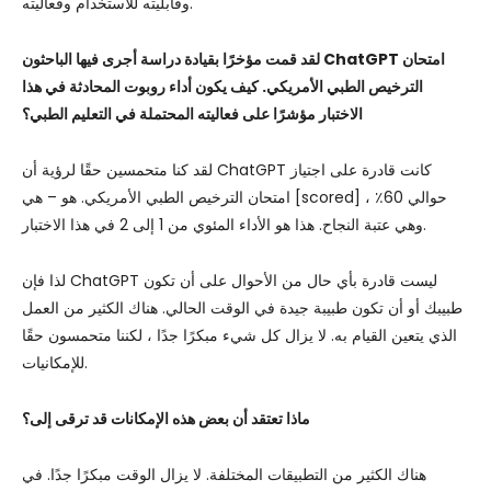
وقابليته للاستخدام وفعاليته.
لقد قمت مؤخرًا بقيادة دراسة أجرى فيها الباحثون ChatGPT امتحان
الترخيص الطبي الأمريكي. كيف يكون أداء روبوت المحادثة في هذا
الاختبار مؤشرًا على فعاليته المحتملة في التعليم الطبي؟
لقد كنا متحمسين حقًا لرؤية أن ChatGPT كانت قادرة على اجتياز
امتحان الترخيص الطبي الأمريكي. هو – هي [scored] حوالي 60٪ ،
وهي عتبة النجاح. هذا هو الأداء المئوي من 1 إلى 2 في هذا الاختبار.
لذا فإن ChatGPT ليست قادرة بأي حال من الأحوال على أن تكون
طبيبك أو أن تكون طبيبة جيدة في الوقت الحالي. هناك الكثير من العمل
الذي يتعين القيام به. لا يزال كل شيء مبكرًا جدًا ، لكننا متحمسون حقًا
للإمكانيات.
ماذا تعتقد أن بعض هذه الإمكانات قد ترقى إلى؟
هناك الكثير من التطبيقات المختلفة. لا يزال الوقت مبكرًا جدًا. في