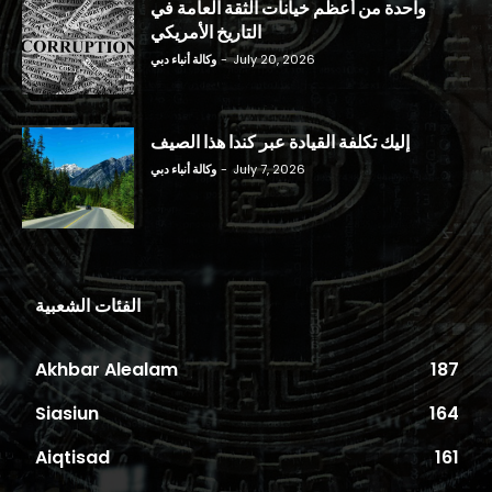
واحدة من أعظم خيانات الثقة العامة في
التاريخ الأمريكي
July 20, 2026
-
وكالة أنباء دبي
إليك تكلفة القيادة عبر كندا هذا الصيف
July 7, 2026
-
وكالة أنباء دبي
الفئات الشعبية
Akhbar Alealam
187
Siasiun
164
Aiqtisad
161