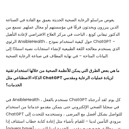
يغوص مراسلو الرعاية الصحية الحديثة بعمق مع القادة في الصناعة
الذين يبرزون ويحدثون فرقًا في مؤسستهم أو مجال عملهم. نسمع من
الدكتور تيفاني كونغ ، الباحث في مركز العلاج الافتراضي لإعادة التأهيل
الرئوي AnsibleHealth ، حول كيفية استخدام نموذج ChatGPT –
الذي يستخدم معالجة اللغة الطبيعية لإنشاء استجابات نصية استنادًا إلى
البيانات المتاحة – في نهاية المطاف في صناعة الرعاية الصحية.
ما هي بعض الطرق التي يمكن للأنظمة الصحية من خلالها استخدام تقنية
الذكاء الاصطناعي مثل ChatGPT لزيادة عمليات الرعاية ومقدمي
الخدمات؟
في AnsibleHealth ، نستخدم بالفعل ChatGPT كل يوم. لقد أدرجناه
في سجلنا الصحي الإلكتروني حتى يتمكن مقدمو خدماتنا من استخدام
ChatGPT للتواصل بشكل أفضل مع المرضى ، ونستخدمه للتحدث إلى
مزودي التأمين لدينا – للقيام بأشياء مثل إعادة كتابة خطاب استئناف إذا
[payers have] نفى مطالبة. خضع جميع مقدمي الخدمة لدينا للتدريب