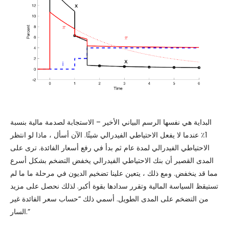
البداية هي نفسها الرسم البياني الأخير – الاستجابة لصدمة مالية بنسبة
1٪ عندما لا يفعل الاحتياطي الفيدرالي شيئًا. الآن أسأل ، ماذا لو انتظر
الاحتياطي الفيدرالي لمدة عام ثم بدأ في رفع أسعار الفائدة. ترى على
المدى القصير أن بنك الاحتياطي الفيدرالي يخفض التضخم بشكل أسرع
مما قد ينخفض. ومع ذلك ، يتعين علينا تضخيم الديون في مرحلة ما ما لم
تستيقظ السياسة المالية وتقرر سدادها بقوة أكبر. لذلك نحصل على مزيد
من التضخم على المدى الطويل. أسمي ذلك “حساب سعر الفائدة غير
السار.”