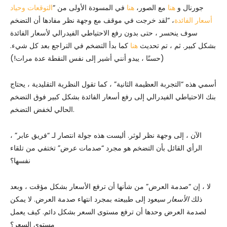
جورنال و
هنا
مع الصور،
هنا
في المسودة الأولى من “
التوقعات وحياد
أسعار الفائدة
، “لقد خرجت في موقف مع وجهة نظر مفادها أن التضخم
سوف ينحسر ، حتى بدون رفع الاحتياطي الفيدرالي لأسعار الفائدة
بشكل كبير. ثم ، تم تحديث
هنا
كما بدأ التضخم في التراجع بعد كل شيء.
(حسنًا ، يبدو أنني أشير إلى نفس النقطة عدة مرات!)
أسمي هذه “التجربة العظيمة الثانية” ، كما تقول النظرية التقليدية ، يحتاج
بنك الاحتياطي الفيدرالي إلى رفع أسعار الفائدة بشكل كبير فوق التضخم
الحالي لخفض التضخم.
الآن ، إلى وجهة نظر لوثر. أليست هذه جولة انتصار لـ “فريق عابر” ،
الرأي القائل بأن التضخم هو مجرد “صدمات عرض” تختفي من تلقاء
نفسها؟
لا ، إن “صدمة العرض” من شأنها أن ترفع الأسعار بشكل مؤقت ، وبعد
ذلك
الأسعار
سيعود إلى طبيعته بمجرد انتهاء صدمة العرض. لا يمكن
لصدمة العرض وحدها أن ترفع مستوى السعر بشكل دائم. كيف يعمل
مستوى السعر؟