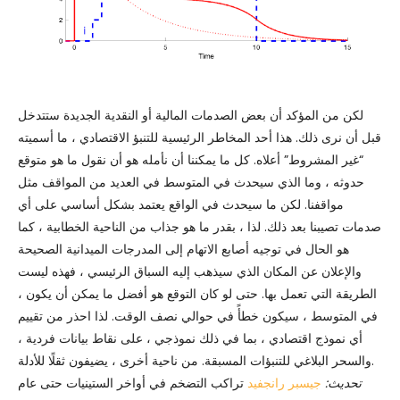
لكن من المؤكد أن بعض الصدمات المالية أو النقدية الجديدة ستتدخل
قبل أن نرى ذلك. هذا أحد المخاطر الرئيسية للتنبؤ الاقتصادي ، ما أسميته
“غير المشروط” أعلاه. كل ما يمكننا أن نأمله هو أن نقول ما هو متوقع
حدوثه ، وما الذي سيحدث في المتوسط ​​في العديد من المواقف مثل
مواقفنا. لكن ما سيحدث في الواقع يعتمد بشكل أساسي على أي
صدمات تصيبنا بعد ذلك. لذا ، بقدر ما هو جذاب من الناحية الخطابية ، كما
هو الحال في توجيه أصابع الاتهام إلى المدرجات الميدانية الصحيحة
والإعلان عن المكان الذي سيذهب إليه السباق الرئيسي ، فهذه ليست
الطريقة التي تعمل بها. حتى لو كان التوقع هو أفضل ما يمكن أن يكون ،
في المتوسط ​​، سيكون خطأً في حوالي نصف الوقت. لذا احذر من تقييم
أي نموذج اقتصادي ، بما في ذلك نموذجي ، على نقاط بيانات فردية ،
والسحر البلاغي للتنبؤات المسبقة. من ناحية أخرى ، يضيفون ثقلًا للأدلة.
تحديث:
جيسبر رانجفيد
تراكب التضخم في أواخر الستينيات حتى عام