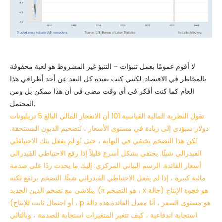
لا أقوم عمومًا بعمل تنبؤات – التنبؤ غير المشروط هو لعبة محفوفة
بالمخاطر في الاقتصاد. لكنني كنت بعيدة كل البعد عن أحد أطرافي هذا
العام كما كنت أفكر في أي وقت مضى في أن هذا ممكن بل ومن
المحتمل.
تقول النظرية المالية القياسية 101 أن الانفجار المالي البالغ 5 تريليونات
دولار سيؤدي إلى زيادة في مستوى الأسعار ، لتضخيم الديون المستحقة.
لكن هذا التضخم يختفي في النهاية ، حتى لو لم يفعل بنك الاحتياطي
الفيدرالي شيئًا. يختفي بشكل أسرع قليلاً إذا رفع الاحتياطي الفيدرالي
أسعار الفائدة. الرسم البياني المركزي: إليك ما يحدث ردًا على صدمة
مالية كبيرة ، إذا لم يفعل الاحتياطي الفيدرالي شيئًا. التضخم يرتفع لكنه
يتلاشى مع تضخم الدين الجديد. (π هو التضخم ، x هو فجوة الإنتاج (حالة
أو احتمال ثابت للإنتاج) ، p هو مستوى السعر ، أنا معدل الفائدة.هذه دالة
استجابة اندفاعية ، كيف تتغير المتغيرات استجابة للصدمة ، وبالتالي