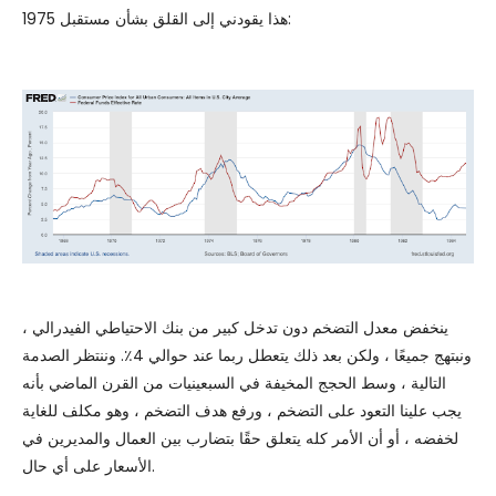
هذا يقودني إلى القلق بشأن مستقبل 1975:
ينخفض ​​معدل التضخم دون تدخل كبير من بنك الاحتياطي الفيدرالي ،
ونبتهج جميعًا ، ولكن بعد ذلك يتعطل ربما عند حوالي 4٪. وننتظر الصدمة
التالية ، وسط الحجج المخيفة في السبعينيات من القرن الماضي بأنه
يجب علينا التعود على التضخم ، ورفع هدف التضخم ، وهو مكلف للغاية
لخفضه ، أو أن الأمر كله يتعلق حقًا بتضارب بين العمال والمديرين في
الأسعار على أي حال.