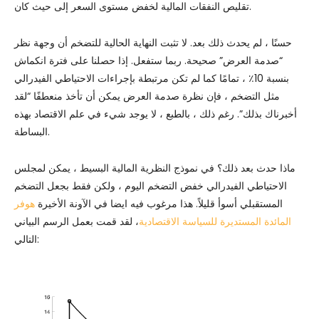
تقليص النفقات المالية لخفض مستوى السعر إلى حيث كان.
حسنًا ، لم يحدث ذلك بعد. لا تثبت النهاية الحالية للتضخم أن وجهة نظر
“صدمة العرض” صحيحة. ربما ستفعل. إذا حصلنا على فترة انكماش
بنسبة 10٪ ، تمامًا كما لم تكن مرتبطة بإجراءات الاحتياطي الفيدرالي
مثل التضخم ، فإن نظرة صدمة العرض يمكن أن تأخذ منعطفًا “لقد
أخبرناك بذلك”. رغم ذلك ، بالطبع ، لا يوجد شيء في علم الاقتصاد بهذه
البساطة.
ماذا حدث بعد ذلك؟ في نموذج النظرية المالية البسيط ، يمكن لمجلس
الاحتياطي الفيدرالي خفض التضخم اليوم ، ولكن فقط بجعل التضخم
المستقبلي أسوأ قليلاً. هذا مرغوب فيه ايضا في الآونة الأخيرة
هوفر
المائدة المستديرة للسياسة الاقتصادية
، لقد قمت بعمل الرسم البياني
التالي: