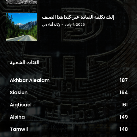
إليك تكلفة القيادة عبر كندا هذا الصيف
July 7, 2026
-
وكالة أنباء دبي
الفئات الشعبية
Akhbar Alealam
187
Siasiun
164
Aiqtisad
161
Alsiha
149
Tamwil
148