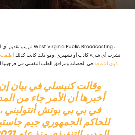
لم يتم تقديم أي اقتراح بأ
نشرت أي شيء كاذب أو تشهيري. ومع ذلك كانت كذلك
أطلقت ا
في الحضانة ومرافق الطب النفسي في فرجينيا الغربية. وكالة الأسوشييتد برس لا تخجل من توضيح ما حدث:
ذوي الإعاقة
وقالت كنيسلي في بيان إن م
أخبرها أن الأمر جاء من المد
في بي بي بوتش أنتوليني ، 
للحاكم الجمهوري جيم جاست