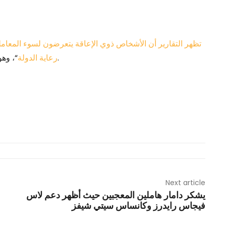
تظهر التقارير أن الأشخاص ذوي الإعاقة يتعرضون لسوء المعام
“، وهو الأمر الذي لم أكن لأسمع عنه أبدًا لولا طردها بسبب كتابته.
رعاية الدولة
Next article
يشكر دامار هاملين المعجبين حيث أظهر دعم لاس
فيجاس رايدرز وكانساس سيتي شيفز