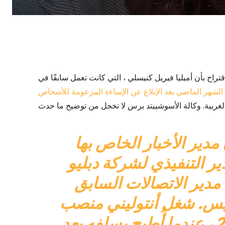
ن أميليا فيريل كنيسلي ، التي كانت تعمل سابقًا في West Virginia Public Broadcasting ،
لشهر الماضي بعد الإبلاغ عن الإساءة المزعومة للأشخاص
دير الأخبار الخاص بها
ير التنفيذي لشركة دبليو
مدير الاتصالات السابق
يس. شغل أنتوليني منصب
المدير التنفيذي منذ عام 2021 ، عندما أُطيح بسلفه بعد