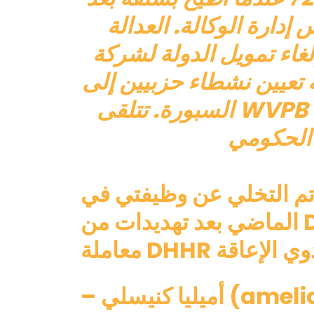
إدارة الوكالة. العدالة
 تمويل الدولة لشركة WVPB
 تعيين نشطاء حزبيين
إلى
السبورة. تتلقى WVPB حوالي 4 ملايين دولار سنويًا
 التخلي عن وظيفتي في WVPB الأسبوع
الماضي بعد تهديدات من DHHR حول تقريري حول
ameliaknisely)