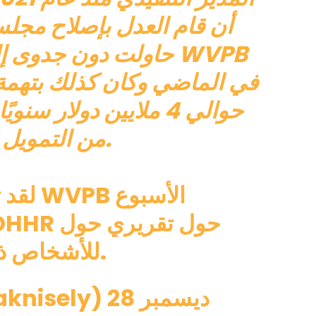
أن قام العدل بإصلاح مجلس 
حاولت دون جدوى إلغاء
في الماضي وكان كذلك
بتهمة
من التمويل الحكومي.
لقد تم
معاملة DHHR للأشخاص ذوي الإعاقة.
28 ديسمبر
– أميليا كنيسلي (