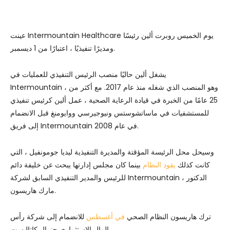
عينت Intermountain Healthcare يوم الخميس روبرت ألين رئيسًا
ومديرًا تنفيذيًا ، اعتبارًا من 1 ديسمبر.
يشغل ألين حاليًا منصب الرئيس التنفيذي للعمليات في
Intermountain ، وهو المنصب الذي شغله منذ عام 2017. مع أكثر من
25 عامًا من الخبرة في قيادة الرعاية الصحية ، عمل ألين كرئيس تنفيذي
للمستشفيات في ماساتشوستس ونيوجيرسي ووايومنغ قبل الانضمام
إلى فريق Intermountain في عام 2008.
وسيحل محل الرئيسة المؤقتة والمديرة التنفيذية ليديا جومونفيل ، التي
كانت كذلك
يقود النظام
بينما كان مجلس إدارتها يبحث عن خليفة دائم
للرئيس والمدير التنفيذي السابق لشركة Intermountain ، الدكتور
مارك هاريسون.
ترك هاريسون النظام الصحي
في أغسطس
للانضمام إلى شركة رأس
المال الاستثماري جنرال كاتاليست.