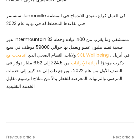
ستستمر Jumonville في العمل كراع تنفيذي للاندماج في المنظمة
حتى تقاعدها المخطط له في نهاية عام 2023.
تدير Intermountain 33 مستشفى وما يقرب من 400 عيادة وخطة
صحية تضم مليون عضو ويعمل بها حوالي 59000 موظف في سبع
في أبريل ،
اندمجت مع SCL Well being
ولايات. النظام الصحي الذي
ذكرت مؤخرًا أ
زيادة الإيرادات
من 24.5٪ إلى 6.52 مليار دولار في
النصف الأول من عام 2022 ، ويرجع ذلك إلى حد كبير إلى خدمات
المرضى والترتيبات المعرضة للخطر بدلاً من نماذج الرسوم مقابل
الخدمة التقليدية.
Previous article
Next article