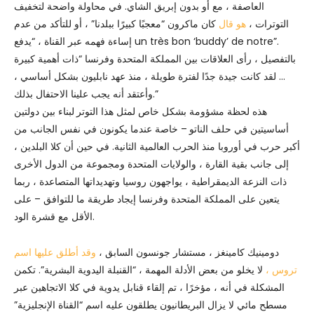
العاصفة ، مع أو بدون إبريق الشاي. في محاولة واضحة لتخفيف
التوترات ،
هو قال
كان ماكرون “معجبًا كبيرًا ببلدنا” ، أو للتأكد من عدم
إساءة فهمه عبر القناة ، “يدفع un très bon ‘buddy’ de notre”.
بالتفصيل ، رأى العلاقات بين المملكة المتحدة وفرنسا “ذات أهمية كبيرة
… لقد كانت جيدة جدًا لفترة طويلة ، منذ عهد نابليون بشكل أساسي ،
وأعتقد أنه يجب علينا الاحتفال بذلك.”
هذه لحظة مشؤومة بشكل خاص لمثل هذا التوتر
لبناء بين دولتين
أساسيتين في حلف الناتو
– خاصة عندما يكونون في نفس الجانب من
أكبر حرب في أوروبا منذ الحرب العالمية الثانية. في حين أن كلا البلدين ،
إلى جانب بقية القارة ، والولايات المتحدة ومجموعة من الدول الأخرى
ذات النزعة الديمقراطية ، يواجهون روسيا وتهديداتها المتصاعدة ، ربما
يتعين على المملكة المتحدة وفرنسا إيجاد طريقة ما للتوافق – على
الأقل مع قشرة الود.
دومينيك كامينغز ، مستشار جونسون السابق ،
وقد أطلق عليها اسم
تروس ،
لا يخلو من بعض الأدلة المهمة ، “القنبلة اليدوية البشرية”. تكمن
المشكلة في أنه ، مؤخرًا ، تم إلقاء قنابل يدوية في كلا الاتجاهين عبر
مسطح مائي لا يزال البريطانيون يطلقون عليه اسم “القناة الإنجليزية”