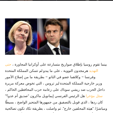
بينما تقوم روسيا بإطلاق صواريخ متسارعة على أوكرانيا المجاورة ،
حتى
التهديد
هرمجدون النووية ، على ما يبدو
لم تتمكن المملكة المتحدة
وفرنسا – وكلاهما عضو في الناتو – بطريقة ما من إصلاح الأمور.
وزير خارجية المملكة المتحدة
ليز تروس ، التي تخوض معركة مريرة
داخل الحزب ضد ريشي سوناك على زعامة حزب المحافظين الحاكم ،
سئل مؤخرا
هل الرئيس الفرنسي إيمانويل ماكرون “صديق أم عدو؟”
كان ردها ، الذي قوبل بالتصفيق من جمهورها المتحيز الواضح ، بسيطًا
ومباشرًا. “هيئة المحلفين خارج”. ثم واصلت ، بطريقة تكاد تكون تصالحية