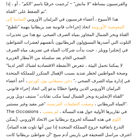
والفرنسيون ببساطة “لا مانش” – تُرجمت حرفيًا باسم “الكم” ، أو ، إذا
تم الضغط على “القناة”.
هذا الأسبوع ، أعضاء فرنسيون في البرلمان الأوروبي
التماسا إلى
المفوضية الأوروبية
اتخاذ إجراءات قانونية ضد بريطانيا بتهمة “تلطيخ”
القناة وبحر الشمال المجاور بمياه الصرف الصحي. نبع هذا من تحذيرات
التلوث التي أصدرها المسؤولون البريطانيون بأنفسهم لعشرات الشواطئ
في إنجلترا وويلز ، حيث بدأت شركات المياه في تصريف مياه الصرف
الصحي الخام بعد سلسلة من الأمطار الغزيرة.
“لا يمكننا تحمل البيئة ، تتعرض الأنشطة الاقتصادية لشباك الجر لدينا
وصحة المواطنين لخطر شديد بسبب الإهمال المتكرر للمملكة المتحدة
في إدارة مياه الصرف الصحي ،”
دخن ستيفاني يون كورتين
، أحد أعضاء
البرلمان الأوروبي الذين وقعوا خطابًا يدعو إلى اتخاذ إجراء قانوني.
“القناة الإنجليزية وبحر الشمال ليسا مكب نفايات.” ستيف دوبل وزير
“غير مفيد وغير مستنير”.
المياه البريطاني ،
وصفت التعليقات الفرنسية
The Occasions ، في تقاريرها الأولية حول هذه المسألة ،
لم ينسب
اللوم
في هذه المسألة لخروج بريطانيا من الاتحاد الأوروبي. (يمكن
التذرع باتفاقية خروج المملكة المتحدة إذا تبين أنها تلوث هذه المياه).
اعترف مراسل الصحيفة في باريس آدم سيج “أن شواطئ بريطانيا كانت