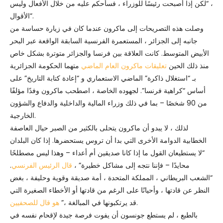
، “لكن إذا أصبحت رئيسًا للوزراء ، فسأحكم عليه من خلال الأفعال وليس
الأقوال”.
وصلت هذه التصريحات إلى ماكرون عندما كان في زيارة حساسة من
جانبه إلى الجزائر ، المستعمرة الفرنسية السابقة الواقعة عبر البحر
الأبيض المتوسط. كانت العلاقة بين فرنسا والجزائر متوترة بشكل خاص
منذ ذلك الحين
تعليقات ماكرون العام الماضي
متهما الحكومة الجزائرية
بـ “استغلال ذاكرة” الماضي الاستعماري و “إعادة كتابة التاريخ” على
أساس “كراهية فرنسا”. لجهوده الخاصة ، اصطحب ماكرون وفدًا مؤلفًا
من 90 شخصًا – بما في ذلك وزراء المالية والداخلية والدفاع والشؤون
الخارجية.
لذلك ، لا يبدو أن ماكرون يتحلى بالكثير من الصبر حيال العاصفة
الخطابية الدوامة الأخرى التي بدا أن تروس يستحضرها. إذا كان البلدان
“لا يستطيعان القول ما إذا كانا صديقين أم أعداء – وهذا ليس مصطلحًا
محايدًا – فإننا نتجه إلى مشاكل خطيرة” ،
قال الرئيس الفرنسي
.
“الشعب البريطاني ، المملكة المتحدة ، أمة صديقة وقوية وحليفة ، بغض
النظر عن قادتها ، وأحيانًا على الرغم من قادتها أو الأخطاء الصغيرة التي
.
قد يرتكبونها في المبالغة ،”
هو قال للصحفيين
بالطبع ، لم يستطع جونسون أن يفوت فرصة جيدة لإقحام نفسه في