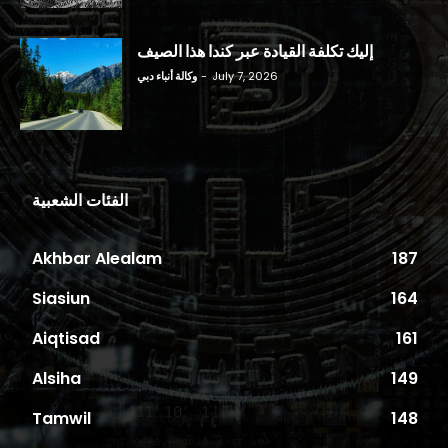
إليك تكلفة القيادة عبر كندا هذا الصيف
July 7, 2026
-
وكالة أنباء دبي
الفئات الشعبية
Akhbar Alealam
187
Siasiun
164
Aiqtisad
161
Alsiha
149
Tamwil
148