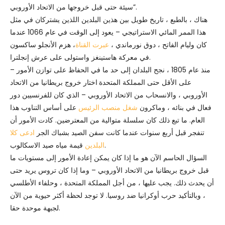
سيئة حتى قبل خروجها من الاتحاد الأوروبي”.
هناك ، بالطبع ، تاريخ طويل بين هذين البلدين اللذين يشتركان في مثل
هذا الممر المائي الاستراتيجي – يعود إلى الوقت في عام 1066 عندما
كان وليام الفاتح ، دوق نورماندي ،
عبرت القناة
، هزم الأنجلو ساكسون
في معركة هاستينغز واستولى على عرش إنجلترا.
منذ عام 1805 ، نجح البلدان إلى حد ما في الحفاظ على توازن الأمور –
على الأقل حتى المملكة المتحدة
اختار خروج بريطانيا من الاتحاد
الأوروبي ، والانسحاب من الاتحاد الأوروبي – الذي كان للفرنسيين دور
فعال في بنائه ، وماكرون
شغل منصب الرئيس
على أساس التناوب هذا
العام. ما تبع ذلك كان سلسلة متوالية من المعترضين. كادت الأمور أن
تنفجر قبل أربع سنوات عندما كانت سفن الصيد بشباك الجر
ادعى كلا
قيمة مياه صيد الاسكالوب.
البلدين
السؤال الحاسم الآن هو ما إذا كان يمكن إعادة الأمور إلى مستويات ما
قبل خروج بريطانيا من الاتحاد الأوروبي – وما إذا كان تروس يريد حتى
أن يحدث ذلك. يجب عليها ، من أجل المملكة المتحدة ، وحلفاء الأطلسي
، وبالتأكيد حرب أوكرانيا ضد روسيا. لا توجد لحظة أكثر حيوية من الآن
لجبهة موحدة حقا.