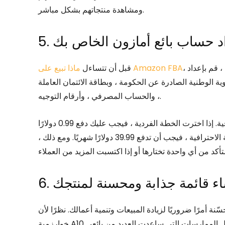
ومشاهدة منتجاتهم بشكل مباشر.
عداد حساب بائع أمازون الخاص بك
، يجب عليك إعداد حساب البائع الخاص بك أولاً. قبل ملء النموذج ، قم بإعداد
ماذا تبيع على Amazon FBA
قبل أن تتساءل
ية الوطنية الصادرة عن الحكومة ، وبطاقة الائتمان العاملة
، والحساب المصرفي ، وأرقام التوجيه.
بعد ذلك ، قرر ما إذا كنت ستستخدم خطة فردية أم احترافية. إذا اخترت الخطة الفردية ، فيجب عليك دفع 0.99 دولارًا
أمريكيًا لكل عنصر يتم بيعه. من ناحية أخرى ، إذا اخترت الخطة الاحترافية ، فيجب أن تدفع 39.99 دولارًا شهريًا. ومع ذلك ،
نشاء قائمة جذابة ومحسنة لمنتجك
 ضروريًا لزيادة المبيعات وتنمية أعمالك. نظرًا لأن Amazon تستخدم حاليًا
خوارزمية A10 لمحرك البحث الخاص بها ، يجب أن تتعلم بعض أفضل الممارسات التي ساعدت العديد من بائعي Amazon