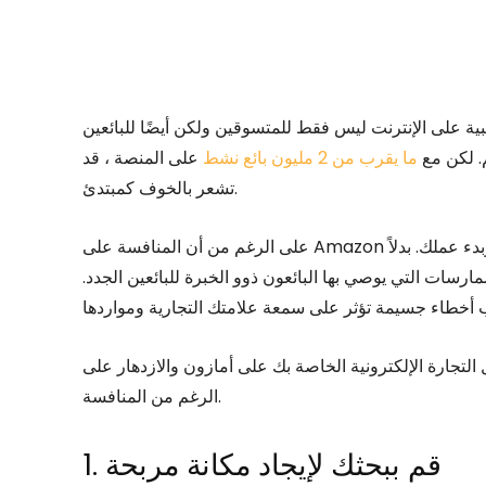
ة على الإنترنت ليس فقط للمتسوقين ولكن أيضًا للبائعين
م. لكن مع
ما يقرب من 2 مليون بائع نشط
على المنصة ، قد
تشعر بالخوف كمبتدئ.
على الرغم من أن المنافسة على Amazon تبدو ساحقة ، إلا أن هذا لا ينبغي أن يمنعك من تحقيق أهدافك وبدء عملك. بدلاً
سات التي يوصي بها البائعون ذوو الخبرة للبائعين الجدد.
التجارة الإلكترونية الخاصة بك على أمازون والازدهار على
الرغم من المنافسة.
1. قم ببحثك لإيجاد مكانة مربحة