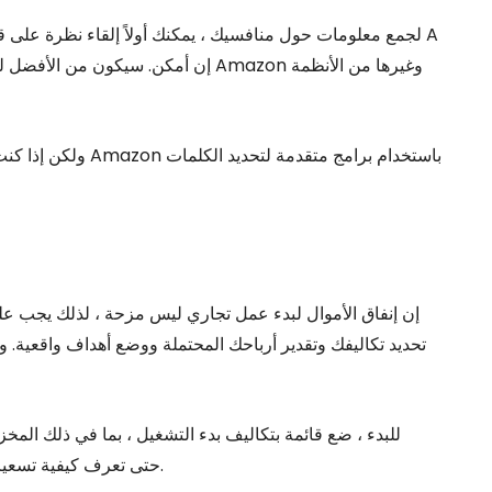
لجمع معلومات حول منافسيك ، يمكنك أولاً إلقاء نظرة على 
ولكن إذا كنت ترغب ف
إن إنفاق الأموال لبدء عمل تجاري ليس مزحة ، لذلك يجب 
تحديد تكاليفك وتقدير أرباحك المحتملة ووضع أهداف واقعية. و
للبدء ، ضع قائمة بتكاليف بدء التشغيل ، بما في ذلك المخز
متوسط ​​تكلفة المنتجات المماثلة على Amazon حتى تعرف كيفية تسعير منتجاتك.