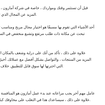
قبل أن تستثمر وقتك ومواردك ، خاصة في شركة أمازون ، يجب 
المزيد عن المجال الذي تدخل فيه ووضع إستراتيجياتك وفقًا للمعلومات التي جمعتها.
أحد الأشياء التي تقوم بها مسبقًا هو اختيار مجال مربح ومناسب ت
تبحث عن مكانة ذات طلب مرتفع وتشبع منخفض في السوق
علاوة على ذلك ، تأكد من أنك على دراية وشغف بالمكان الذ
المزيد من المنتجات ، والتواصل بشكل أفضل مع عملائك. أخيرً
التي اخترتها لها سوق قابل للتطبيق. خلاف ذلك ، ضع في اعتبارك المنافذ المحتملة الأخرى من قائمتك.
عامل مهم آخر يجب مراعاته عند بدء عمل أمازون هو المنافسة
لتمييز منتجك وتأسيس عملك جيدًا على Amazon. علاوة على ذلك ، سيساعدك هذا في التغلب على مخاوفك كبائع جديد.