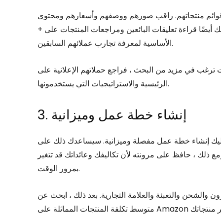
قوائم منتجاتهم. راقب صورهم ووصفهم وأسعارهم ومحتوى A
+ إن أمكن. سيكون من الأفضل لك أيضًا قراءة تعليقات البائعين ومراجعات المنتجات على Amazon وغيرها من الأنظمة
الأساسية لمعرفة تجارب عملائهم السابقين.
ي مزيد من البحث ، فراجع حملاتهم الإعلانية على Amazon باستخدام برامج متقدمة لتحديد الكلمات
الرئيسية والاستراتيجيات التي يستخدمونها.
3. إنشاء خطة عمل وميزانية
عليك إنشاء خطة عمل مفصلة وميزانية. سيساعدك ذلك على
مع ذلك ، حافظ على مرونته لأن تكاليفك وعائداتك قد تتغير
بمرور الوقت.
ون والشحن والتعبئة والعلامة التجارية. بعد ذلك ، ابحث عن