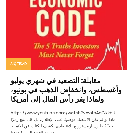
AIQTISAD
مقابلة: التصعيد في شهري يوليو
وأغسطس، وانخفاض الذهب في يونيو،
ولماذا يفر رأس المال إلى أمريكا
https://www.youtube.com/watch?v=v4oAgCIzkbU
ماذا لو لم يكن الاقتصاد فوضويًا على الإطلاق، بل كان يتبع رمزًا
خفيًا؟ قانون ارمسترونج الاقتصادي يكشف الكتاب عن الأنماط
الدورية القوية التي اكتشفها...