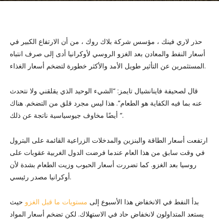
حذر لاري فينك ، مؤسس شركة بلاك روك ، من أن الارتفاع الكبير في
أسعار النفط والمعادن بعد الغزو الروسي لأوكرانيا أدى إلى صرف انتباه
المستثمرين عن التأثير طويل الأمد والأكثر خطورة لتضخم أسعار الغذاء.
قال لصحيفة فاينانشيال تايمز: “الشيء الوحيد الذي يقلقني ولا نتحدث
عنه بما فيه الكفاية هو الطعام”. هذا ليس مجرد قلق من التضخم. هناك
أيضًا مخاوف جيوسياسية ناتجة عن ذلك “.
ارتفعت أسعار الطاقة والبنزين والمدخلات الزراعية القائمة على البترول
في وقت سابق من هذا العام عندما فرضت الدول الغربية عقوبات على
روسيا بعد الغزو. كما تضررت أسعار الحبوب وزيت الطعام بشدة لأن
أوكرانيا مصدر رئيسي.
بدأ النفط في الانخفاض هذا الأسبوع إلى
مستويات ما قبل الغزو
حيث
يستعد المتداولون لانخفاض حاد في الاستهلاك. لكن تضخم أسعار المواد