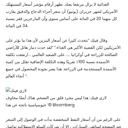
الغذائية لا يزال مرتفعا بعناد. تظهر أرقام مؤشر أسعار المستهلك
الأمريكي لشهر حزيران (يونيو) أن سعر أجزاء الدجاج والدقيق يقارب
كل منهما 20 في المائة على أساس سنوي وأن المارجرين قفز بنسبة
34 في المائة.
وقال فينك “نتحدث كثيرا عن أسعار البنزين لأن هذا ما يؤثر على
الأمريكيين لكن القضية الأكبر هي الغذاء.” “لقد حدث دمار هائل للأراضي
الصالحة للزراعة في أوكرانيا ….. على الصعيد العالمي ، ارتفعت تكلفة
الأسمدة بنسبة 100٪ تقريبًا وهذه التكلفة الإضافية تقلل من كمية
الأسمدة المستخدمة في الزراعة. هذا يضر بجودة المحصول في جميع
أنحاء العالم “.
لاري فينك: هذا ليس مجرد قلق من التضخم. هناك أيضًا مخاوف
جيوسياسية ناتجة عن هذا ‘© Bloomberg
على الرغم من أن أسعار النفط المنخفضة بدأت في الوصول إلى السعر
عند المضخة لسائقي السيارات ، إلا أن شركات السلع الاستهلاكية تواصل