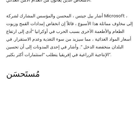
الأشخاص الذين يعانون من انعدام الأمن الغذائي.
أشار بيل جيتس ، المحسن والمؤسس المشارك لشركة Microsoft ،
إلى مخاوف مماثلة هذا الأسبوع ، قائلاً إن انخفاض إمدادات القمح وزيوت
الطعام والأطعمة الأخرى بسبب الحرب في أوكرانيا “أدى إلى ارتفاع
أسعار المواد الغذائية ، مما سيزيد من سوء التغذية وعدم الاستقرار. في
البلدان منخفضة الدخل “. وأشار في إحدى المدونات إلى أن تحسين
الإنتاجية الزراعية في إفريقيا يتطلب “استثمارات أكثر بكثير”.
مُستَحسَن