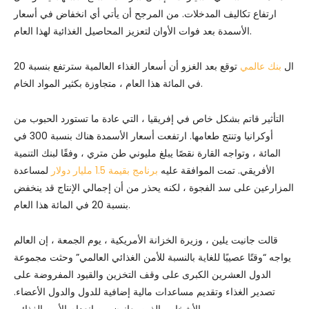
ارتفاع تكاليف المدخلات. من المرجح أن يأتي أي انخفاض في أسعار
الأسمدة بعد فوات الأوان لتعزيز المحاصيل الغذائية لهذا العام.
ال
بنك عالمي
توقع بعد الغزو أن أسعار الغذاء العالمية سترتفع بنسبة 20
في المائة هذا العام ، متجاوزة بكثير المواد الخام.
التأثير قاتم بشكل خاص في إفريقيا ، التي عادة ما تستورد الحبوب من
أوكرانيا وتنتج طعامها. ارتفعت أسعار الأسمدة هناك بنسبة 300 في
المائة ، وتواجه القارة نقصًا يبلغ مليوني طن متري ، وفقًا لبنك التنمية
الأفريقي. تمت الموافقة عليه
برنامج بقيمة 1.5 مليار دولار
لمساعدة
المزارعين على سد الفجوة ، لكنه يحذر من أن إجمالي الإنتاج قد ينخفض
​​بنسبة 20 في المائة هذا العام.
قالت جانيت يلين ، وزيرة الخزانة الأمريكية ، يوم الجمعة ، إن العالم
يواجه “وقتًا عصيبًا للغاية بالنسبة للأمن الغذائي العالمي” وحثت مجموعة
الدول العشرين الكبرى على وقف التخزين والقيود المفروضة على
تصدير الغذاء وتقديم مساعدات مالية إضافية للدول والدول الأعضاء.