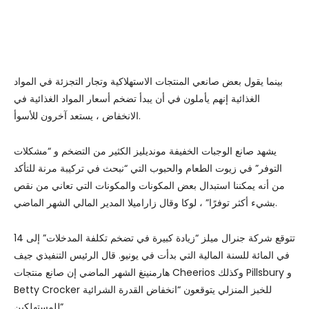
بينما يقول بعض صانعي المنتجات الاستهلاكية وتجار التجزئة في المواد
الغذائية إنهم يأملون في أن يبدأ تضخم أسعار المواد الغذائية في
الانخفاض ، يستعد آخرون للأسوأ.
يشهد صانع الوجبات الخفيفة مونديليز الكثير من التضخم و “مشكلات
التوفر” في زيوت الطعام والحبوب التي “نبحث في تركيبة مرنة للتأكد
من أنه يمكننا استبدال بعض المكونات والمكونات التي تعاني من نقص
بشيء أكثر توفرًا” ، لوكا وقال زاراميلا المدير المالي الشهر الماضي.
تتوقع شركة جنرال ميلز “زيادة كبيرة في تضخم تكلفة المدخلات” إلى 14
في المائة للسنة المالية التي بدأت في يونيو. قال الرئيس التنفيذي جيف
هارمنينغ الشهر الماضي إن صانع منتجات Cheerios وكذلك Pillsbury و
Betty Crocker للخبز المنزلي يتوقعون “انخفاض القدرة الشرائية
للمستهلكين”.