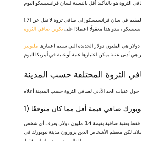
ووجد المسح أنه لكي يتم اعتباره “مرتاحًا ماليًا” ، سيحتاج المقيم في سان فرانسيسكو إلى صافي ثروة لا تقل عن 1.71
سيسكو ، يبدو هذا معقولًا اعتمادًا على
تكوين صافي الثروة
مليونير
 الثروة المختلفة حسب المدينة
نيويورك صافي قيمة أقل مما كان متوقعًا
المفاجأة الأولى هي كيف احتلت مدينة نيويورك المرتبة الثالثة فقط بعتبة صافية بقيمة 3.4 مليون دولار. يعرف أي شخص
لبلاد. لكن معظم الأشخاص الذين يزورون مدينة نيويورك في
الغالب يزورون مانهاتن فقط.