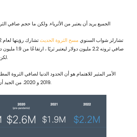
الجميع يريد أن يعتبر من الأثرياء. ولكن ما حجم صافي الث
تشارلز شواب السنوي
مسح الثروة الحديث
لكن هذا منطقي بسبب ارتفاع التضخم وارتفاع أسعار المساكن.
2019 و 2020. من الجيد أن نرى توقعاتنا الإجمالية لم ترتفع إلى مستويات غير معقولة.