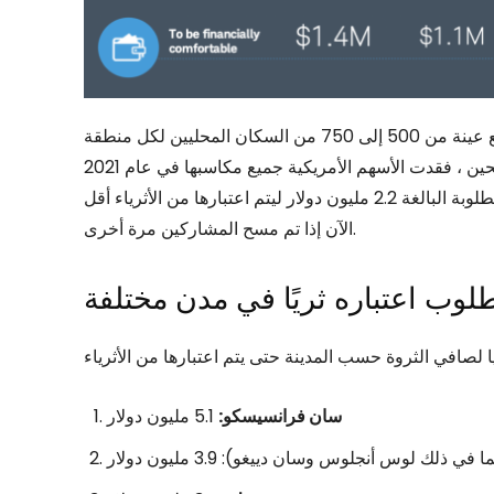
تم إجراء الاستطلاع عبر الإنترنت في أوائل فبراير 2022 ، مع عينة من 500 إلى 750 من السكان المحليين لكل منطقة
حضرية ، تتراوح أعمارهم بين 21 و 75 عامًا. للأسف ، منذ ذلك الحين ، فقدت الأسهم الأمريكية جميع مكاسبها في عام 2021
في عام 2022. وبالتالي ، قد تكون القيمة الصافية الإجمالية المطلوبة البالغة 2.2 مليون دولار ليتم اعتبارها من الأثرياء أقل
الآن إذا تم مسح المشاركين مرة أخرى.
لوب اعتباره ثريًا في مدن مختلفة
سان فرانسيسكو:
5.1 مليون دولار
 في ذلك لوس أنجلوس وسان دييغو): 3.9 مليون دولار