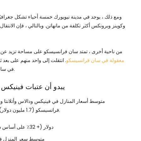
وكوينز وبرونكس أكثر تكلفة من مانهاتن. وبالتالي ، فإن الانتقال إل
من ناحية أخرى ، تمتد سان فرانسيسكو على مساحة تزيد عن 49 ميلاً مربعاً فقط. هناك بالتأكيد
معقولة في سان فرانسيسكو
في سان فرانسيسكو لا تزال أرخص من مانهاتن (22.7 ميل مربع).
2) يبدو أن عتبات فينيكس
متوسط ​​أسعار المنازل في فينيكس ودالاس وأتلانتا و
فرانسيسكو (1.7 مليون دولار) ونيويورك (حوالي 770 ألف دولار) والمدن الكبرى الأخرى.
متوسط ​​سعر المنزل في Phoenix ~ 485،000 دولار (+ 32٪ على أساس سنوي)
متوسط ​​سعر المنزل في دالاس ~ 330 ألف دولار