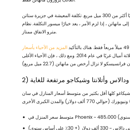
ومع ذلك ، يوجد في مدينة نيويورك خمسة أحياء تشكل جغرافيًا أكثر من 300 ميل مربع. تكلفة المعيشة في جزيرة ستاتن
ى مانهاتن ، إذا لزم الأمر ، يعد خيارًا ميسور التكلفة. نظام
مترو الانفاق ممتاز.
المزيد من الأحياء بأسعار
. انتقلت إلى واحد منهم على بعد ثلاثة أميال غربًا في عام 2014. ومع ذلك ، فإن الأحياء الأغلى
 ودالاس وأتلانتا وشيكاجو مرتفعة للغاية
شيكاغو كلها أقل بكثير من متوسط ​​أسعار المنازل في سان
 (+ 30٪ على أساس سنوي)