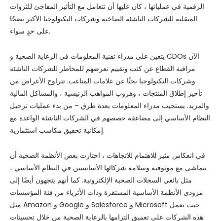
الرقمية في عملياتها ، كان عليها أن تتعامل مع التأثير المفاجئ للثروات
المتقلبة للشركات الناشئة الصاخبة وشركات التكنولوجيا الأكثر نضجًا
على حدٍ سواء.
يتعين على مدراء تقنية المعلومات في الرعاية الصحية و CDOs الآن
مراقبة القطاع عن كثب وتقييم تعرضهم للمخاطر للشركات الناشئة
وشركات التكنولوجيا بحثًا عن علامات المتاعب. تتراوح الأعراض من
تأخير إطلاق المنتجات ، وهروب المواهب الرئيسية ، والمشاكل المالية
والمزيد. يستجيب مدراء المعلومات بعدة طرق – من بدء عمليات ترحيل
النظام الأساسي إلى مضاعفة حصصهم في الشركات الناشئة الواعدة مع
إمكانية تحقيق مكاسب استثمارية.
في انعكاس مثير للاهتمام للاتجاهات ، اختارت بعض الأنظمة الصحية أن
تتماشى مع موثوقية وسلامة شركائها الأساسيين في النظام الأساسي ،
مثل بائعي السجلات الصحية الإلكترونية. كما أنهم يتجهون أيضًا إلى
مزودي الأنظمة الأساسية المستقرة وذات الأثرياء من فئة المؤسسات
مثل Amazon و Google و Salesforce و Microsoft حيث تعمل
هذه الشركات على تعميق التزامها بالرعاية الصحية من خلال تحسينات