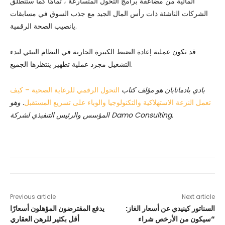
المالية من مضاعفة برامج التحول المتسارعة ، تمامًا كما ستنطلق
الشركات الناشئة ذات رأس المال الجيد مع جذب السوق في مسابقات
يانصيب الصحة الرقمية.
قد تكون عملية إعادة الضبط الكبيرة الجارية في النظام البيئي لبدء
التشغيل مجرد عملية تطهير ينتظرها الجميع.
بادي بادمانابان هو مؤلف كتاب
التحول الرقمي للرعاية الصحية – كيف
تعمل النزعة الاستهلاكية والتكنولوجيا والوباء على تسريع المستقبل
. وهو
المؤسس والرئيس التنفيذي لشركة Damo Consulting.
Previous article
Next article
السناتور كينيدي عن أسعار الغاز:
يدفع المقترضون المؤهلون أسعارًا
“سيكون من الأرخص شراء
أقل بكثير للرهن العقاري