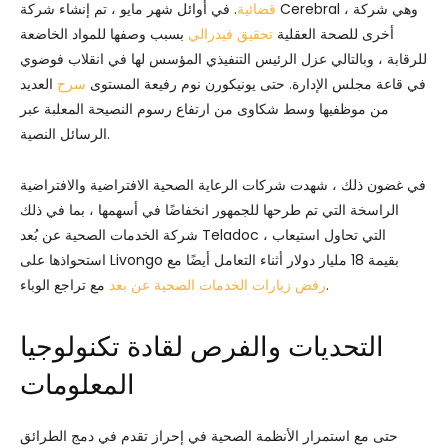
قضائية
. في أوائل شهر مايو ، تم إنشاء شركة Cerebral ، وهي شركة
أخرى للصحة العقلية
تحقيق فيدرالي
بسبب وصفها للمواد الخاضعة
للرقابة ، وبالتالي عزل الرئيس التنفيذي المؤسس لها في انقلاب فوضوي
في قاعة مجلس الإدارة. حتى يونيكورن نوم رفيعة المستوى
سرح
العديد
من موظفيها وسط شكاوى من ارتفاع رسوم النصيحة المعلبة عبر
الرسائل النصية.
في غضون ذلك ، شهدت شركات الرعاية الصحية الافتراضية والافتراضية
الراسخة التي تم طرحها للجمهور انخفاضًا في أسهمها ، بما في ذلك
شركة الخدمات الصحية عن بُعد Teladoc ، التي تحاول استيعاب
استحواذها على Livongo بقيمة 18 مليار دولار أثناء التعامل أيضًا مع
مع تراجع الوباء.
رفض زيارات الخدمات الصحية عن بعد
التحديات والفرص لقادة تكنولوجيا
المعلومات
حتى مع استمرار الأنظمة الصحية في إحراز تقدم في دمج الطرائق