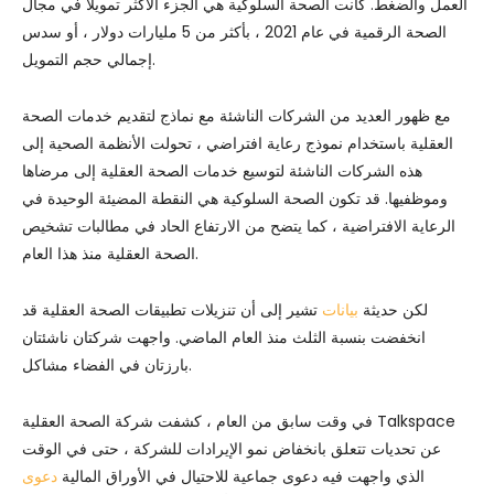
العمل والضغط. كانت الصحة السلوكية هي الجزء الأكثر تمويلًا في مجال
الصحة الرقمية في عام 2021 ، بأكثر من 5 مليارات دولار ، أو سدس
إجمالي حجم التمويل.
مع ظهور العديد من الشركات الناشئة مع نماذج لتقديم خدمات الصحة
العقلية باستخدام نموذج رعاية افتراضي ، تحولت الأنظمة الصحية إلى
هذه الشركات الناشئة لتوسيع خدمات الصحة العقلية إلى مرضاها
وموظفيها. قد تكون الصحة السلوكية هي النقطة المضيئة الوحيدة في
الرعاية الافتراضية ، كما يتضح من الارتفاع الحاد في مطالبات تشخيص
الصحة العقلية منذ هذا العام.
لكن حديثة
بيانات
تشير إلى أن تنزيلات تطبيقات الصحة العقلية قد
انخفضت بنسبة الثلث منذ العام الماضي. واجهت شركتان ناشئتان
بارزتان في الفضاء مشاكل.
في وقت سابق من العام ، كشفت شركة الصحة العقلية Talkspace
عن تحديات تتعلق بانخفاض نمو الإيرادات للشركة ، حتى في الوقت
الذي واجهت فيه دعوى جماعية للاحتيال في الأوراق المالية
دعوى