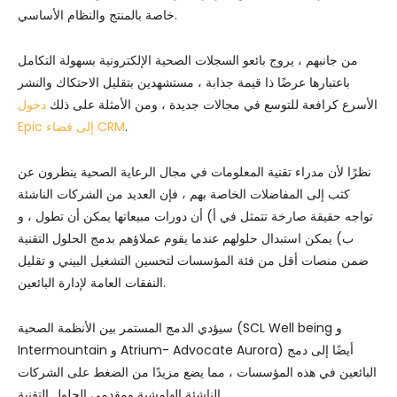
خاصة بالمنتج والنظام الأساسي.
من جانبهم ، يروج بائعو السجلات الصحية الإلكترونية بسهولة التكامل
باعتبارها عرضًا ذا قيمة جذابة ، مستشهدين بتقليل الاحتكاك والنشر
الأسرع كرافعة للتوسع في مجالات جديدة ، ومن الأمثلة على ذلك
دخول
.
Epic إلى فضاء CRM
نظرًا لأن مدراء تقنية المعلومات في مجال الرعاية الصحية ينظرون عن
كثب إلى المفاضلات الخاصة بهم ، فإن العديد من الشركات الناشئة
تواجه حقيقة صارخة تتمثل في أ) أن دورات مبيعاتها يمكن أن تطول ، و
ب) يمكن استبدال حلولهم عندما يقوم عملاؤهم بدمج الحلول التقنية
ضمن منصات أقل من فئة المؤسسات لتحسين التشغيل البيني و تقليل
النفقات العامة لإدارة البائعين.
سيؤدي الدمج المستمر بين الأنظمة الصحية (SCL Well being و
Intermountain و Atrium- Advocate Aurora) أيضًا إلى دمج
البائعين في هذه المؤسسات ، مما يضع مزيدًا من الضغط على الشركات
الناشئة الهامشية ومقدمي الحلول التقنية.