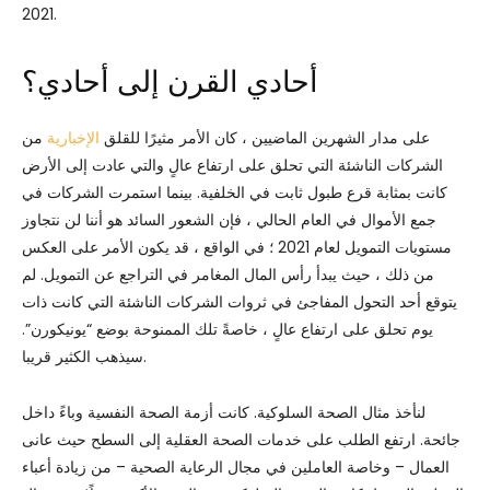
2021.
أحادي القرن إلى أحادي؟
على مدار الشهرين الماضيين ، كان الأمر مثيرًا للقلق
الإخبارية
من
الشركات الناشئة التي تحلق على ارتفاع عالٍ والتي عادت إلى الأرض
كانت بمثابة قرع طبول ثابت في الخلفية. بينما استمرت الشركات في
جمع الأموال في العام الحالي ، فإن الشعور السائد هو أننا لن نتجاوز
مستويات التمويل لعام 2021 ؛ في الواقع ، قد يكون الأمر على العكس
من ذلك ، حيث يبدأ رأس المال المغامر في التراجع عن التمويل. لم
يتوقع أحد التحول المفاجئ في ثروات الشركات الناشئة التي كانت ذات
يوم تحلق على ارتفاع عالٍ ، خاصةً تلك الممنوحة بوضع “يونيكورن”.
سيذهب الكثير قريبا.
لنأخذ مثال الصحة السلوكية. كانت أزمة الصحة النفسية وباءً داخل
جائحة. ارتفع الطلب على خدمات الصحة العقلية إلى السطح حيث عانى
العمال – وخاصة العاملين في مجال الرعاية الصحية – من زيادة أعباء