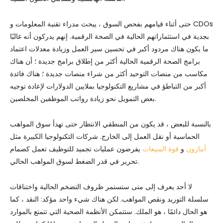
حتى أثناء قيامهم بفحص السوق ، يبحث مدراء تقنية المعلومات و CDOs
بجدية في استثماراتهم الحالية في الصحة الرقمية. إنهم يدركون أنه غالبًا
ما يكون هناك مردود أكبر في تحسين سير العمل وزيادة معدلات اعتماد
برامج الصحة الرقمية الحالية أكثر من إطلاق برامج جديدة ؛ أن هناك
مكاسب من منصات التوحيد أكثر من شراء منصات جديدة ؛ هناك فائدة
أكبر من التباطؤ في مشاريع التكنولوجيا بملايين الدولارات لإعادة توجيه
بعض التمويل نحو زيادة رواتب الموظفين المخلصين.
بالنسبة للبعض ، قد يكون من المنطقي الانتظار حتى تهدأ سوق المواهب
الحماسية أو نقل العمل إلى الخارج. شركات التكنولوجيا الكبيرة مثل
أمازون
و
قوة المبيعات
يفرضون عمليات تجميد للتوظيف تعمل كصمام
تحرير في قدر الضغط لسوق المواهب الحالي.
لا أحد يعرف إلى متى ستستمر ظروف التضخم الحالية واختناقات
سلسلة التوريد ونقص المواهب. لكن هناك شيء واحد مؤكد: النقد ، كما
هو الحال دائمًا ، هو الملك. ستتمكن الأنظمة الصحية التي تتمتع بالموارد