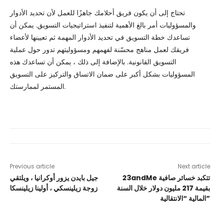
تحتاج إلى أن يكون فريق أحلامك جاهزًا للعمل لأن تحديد الأدوار
والمسؤوليات أمر بالغ الأهمية لتنفيذ استراتيجيات التسويق. يمكن أن
تساعدك خطة التسويق في تحديد الأدوار المهمة ثم تعيينها لأعضاء
فريقك لعمل مناهج محسّنة لفهمهم ومسؤوليتهم تدور حول عملية
التسويق القانونية. بالإضافة إلى ذلك ، يمكن أن تساعدك هذه
المسؤوليات بشكل أكبر على ضمان الاتساق والتركيز على التسويق
المستمر لممارستك.
Previous article
Next article
23andMe تتكبد خسائر صافية
جيل بايدن يزور أوكرانيا ، ويلتقي
بقيمة 217 مليون دولار خلال السنة
زوجة زيلينسكي ، أولينا زيلينسكا
المالية “الانتقالية”