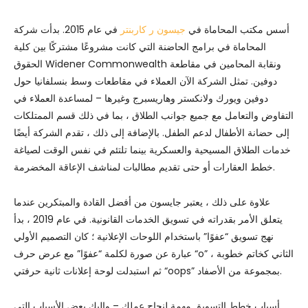
أسس مكتب المحاماة في
جيسون ر كاربنتر
في عام 2015. بدأت شركة
المحاماة في برامج الحاضنة التي كانت مشروعًا مشتركًا بين كلية
الحقوق Widener Commonwealth ونقابة المحامين في مقاطعة
دوفين. تمثل الشركة الآن العملاء في مقاطعات وسط بنسلفانيا حول
دوفين ويورك ولانكستر وهاريسبرج وغيرها – لمساعدة العملاء في
التفاوض والتعامل مع جميع جوانب الطلاق ، بما في ذلك قسم الممتلكات
إلى حضانة الأطفال لدعم الطفل. بالإضافة إلى ذلك ، تقدم الشركة أيضًا
خدمات الطلاق المسيحية والعسكرية بينما تلتئم في نفس الوقت لصياغة
خطط العقارات أو حتى تقديم مطالبات لمناشف الإعاقة المخضرمة.
علاوة على ذلك ، يعتبر جايسون من أفضل القادة والمبتكرين عندما
يتعلق الأمر بقدراته في تسويق الخدمات القانونية. في عام 2019 ، بدأ
نهج تسويق “عفوًا” باستخدام اللوحات الإعلانية ؛ كان التصميم الأولي
عبارة عن صورة لكلمة “عفوًا” مع عرض حرف “o” الثاني كخاتم خطوبة ،
ثم استبدلت لوحة إعلانات ثانية حرفتي “oops” بمجموعة من الأصفاد.
أسباب خطط التسويق مهمة لنجاح عملك – وإليك بعض الأسباب التي