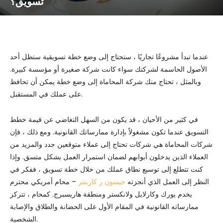
تسويق؟
عندما تبدأ مشروعًا تجاريًا ، ستحتاج إلى وضع خطة تسويقية ستظل أحد
الأصول الحاسمة لشركتك سواء كانت شركة صغيرة أو مؤسسة كبيرة.
وبالمثل ، تحتاج منك شركة المحاماة إلى وضع خطة يمكن أن تحافظ
على عملك في المستقبل.
في كثير من الأحيان ، قد يكون من السهل التغاضي عن قيمة خطط
التسويق عندما تكون مشغولاً بإدارة ممارساتك القانونية. ومع ذلك ، فإن
شركات المحاماة هي شركات تحتاج إلى عملاء متوقعين جدد والمزيد من
العملاء الذين يدخلون أبوابهم لضمان استمرار العمل بشكل متسق. وإذا
كنت تتطلع إلى توسيع نطاق عملك من خلال خطة تسويق ، ففكر في
النظر إلى العمل الذي أنجزته
جيسون ر كاربنتر
– محام أمريكي محترم
يخدم يورك وكارلايل ولانكستر ومنطقة هاريسبرج. كمحام ، تتركز
ممارساته القانونية في المقام الأول على الحضانة والطلاق والإصابة
الشخصية.