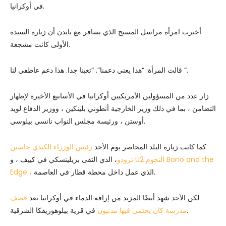
في أوكرانيا.
أخبرت امرأة مراسل المسبح الذي يسافر مع بايدن أن زيارة السيدة
الأولى كانت مشجعة.
قالت المرأة: “هذا يعني دعمنا”. “تعبنا جدا. هذا دعم عاطفي لنا “.
زار عدد من المسؤولين الأمريكيين أوكرانيا في الأسابيع الأخيرة لإظهار
التضامن ، بما في ذلك وزير الخارجية أنطوني بلينكين ، ووزير الدفاع لويد
أوستن ، ورئيسة مجلس النواب نانسي بيلوسي.
كما كانت زيارة البلد المحاصر يوم الأحد
رئيس الوزراء الكندي جاستن
U2 النجوم Bono and the
، الذي التقى بزيلينسكي في كييف ، و
ترودو
الذي عمل داخل محطة قطار في العاصمة.
Edge ،
لكن الأحد شهد أيضًا المزيد من إراقة الدماء في أوكرانيا بعد
قصف
في قرية بيلوهوريفكا الشرقية.
مدرسة كان يحتمي فيها مدنيون