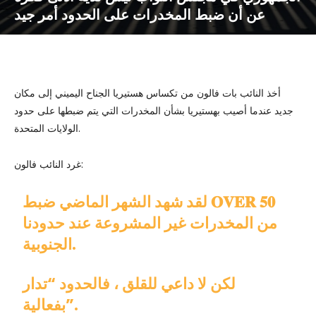
عن أن ضبط المخدرات على الحدود أمر جيد
أخذ النائب بات فالون من تكساس هستيريا الجناح اليميني إلى مكان
جديد عندما أصيب بهستيريا بشأن المخدرات التي يتم ضبطها على حدود
الولايات المتحدة.
غرد النائب فالون:
لقد شهد الشهر الماضي ضبط 𝐎𝐕𝐄𝐑 𝟓𝟎
من المخدرات غير المشروعة عند حدودنا
الجنوبية.
لكن لا داعي للقلق ، فالحدود “تدار
بفعالية”.