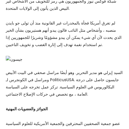
شبكة فوكس نيوز والجمهوريون هي رمز للتخويف من الأشخاص غير
البيض الذين يأتون إلى الولايات المتحدة.
لم تغرق أمريكا فجأة بالمخدرات غير القانونية منذ أن تولى جو بايدن
منصبه ، وأشخاص مثل النائب فالون يبدو أنهم هستيريون بشأن الخير
الذي يحدث لأن أي شيء يمكن أن يبدو مشؤومًا وشريرًا للجمهوريين إذا
تم استخدام نغمة تهدف إلى إثارة الغضب و تخويف الناخبين.
السيد إيزلي هو مدير التحرير. وهو أيضًا مراسل صحفي في البيت الأبيض
ومراسل في الكونجرس لـ PoliticusUSA. جايسون حاصل على درجة
البكالوريوس في العلوم السياسية. تركز عمل تخرجه على السياسة
العامة ، مع تخصص في حركات الإصلاح الاجتماعي.
الجوائز والعضويات المهنية
عضو جمعية الصحفيين المحترفين والجمعية الأمريكية للعلوم السياسية