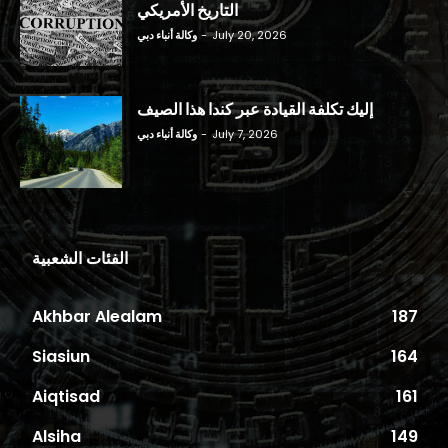
التاريخ الأمريكي
July 20, 2026
-
وكالة أنباء دبي
إليك تكلفة القيادة عبر كندا هذا الصيف
July 7, 2026
-
وكالة أنباء دبي
الفئات الشعبية
Akhbar Alealam
187
Siasiun
164
Aiqtisad
161
Alsiha
149