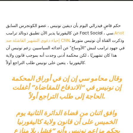
حكم قاضٍ فيدرالي اليوم بأن ديفين نونيس ، عضو الكونجرس السابق
Anot
عن كاليفورنيا يدير الآن تطبيق دونالد ترامب Fact Social ، سي.
. وذكرت القناة أن نونيس متورط
إحياء دعوى التشهير الفاشلة ضد CNN
في جهود ترامب لنبش “الأوساخ” عن أعدائه السياسيين. زعم نونيس أن
هذا كان تشهيريًا ، لكن محكمة أدنى وجدت أنه بموجب قانون ولاية
كاليفورنيا ، يتعين على نونيس طلب التراجع أولاً.
وقال محامو سي إن إن في أوراق المحكمة
إن نونيس في “الاندفاع للمقاضاة” أغفلت
الحاجة إلى طلب التراجع أولاً.
وافق اثنان من قضاة الدائرة الثانية يوم
الخميس على أن قانون ولاية كاليفورنيا
يحكم مزاعم نونيس وأنه “فشل بلا منازع