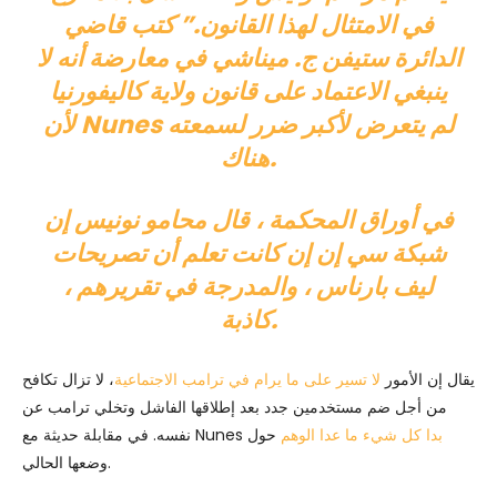
في الامتثال لهذا القانون.” كتب قاضي
الدائرة ستيفن ج. ميناشي في معارضة أنه لا
ينبغي الاعتماد على قانون ولاية كاليفورنيا
لأن Nunes لم يتعرض لأكبر ضرر لسمعته
هناك.
في أوراق المحكمة ، قال محامو نونيس إن
شبكة سي إن إن كانت تعلم أن تصريحات
ليف بارناس ، والمدرجة في تقريرهم ،
كاذبة.
يقال إن الأمور
لا تسير على ما يرام في ترامب الاجتماعية
، لا تزال تكافح
من أجل ضم مستخدمين جدد بعد إطلاقها الفاشل وتخلي ترامب عن
بدا كل شيء ما عدا الوهم
حول
نفسه. في مقابلة حديثة مع Nunes
وضعها الحالي.