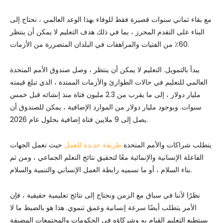
مع بقاء ثماني سنوات قصيرة فقط للوفاء بهذا الوعد العالمي ، نحتاج إلى
البناء على التقدم المحرز ، بما في ذلك هدف التعليم لا يمكن أن ينتظر
60٪ من الفتيات والمراهقات في البلدان المتضررة من الأزمات.
يبدأ بالتمويل. التعليم لا يمكن أن ينتظر ، وصل صندوق الأمم المتحدة
العالمي للتعليم في حالات الطوارئ والأزمات الممتدة ، الذي تبلغ قيمته
مليار دولار ، إلى ما يقرب من 2.3 مليون فتاة منذ إنشائه قبل خمس
سنوات. وبوجود مليار دولار من الموارد الإضافية ، يمكن للصندوق أن
يصل إلى 9 ملايين فتاة إضافية بحلول عام 2026.
يتطلب شراكات والأمم المتحدة
طريقة جديدة للعمل
حيث تعمل الجهات
الفاعلة الإنسانية والإنمائية معًا لتحقيق نتائج التعلم الجماعي ، ومن ثم
بناء السلام ، أو ما نسميه رابطة العمل الإنساني والتنمية والسلام.
نظرًا لأننا في سباق مع الزمن ونحتاج إلى نتائج تعليمية حقيقية ، فإن
الأمر يتطلب أيضًا سرعة إنسانية وعمق تنموي. هذا هو بالضبط ما لا
يستطيع التعليم القيام به وشركاؤه في الحكومات والمجتمعات المضيفة