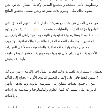
ومنظومة الأمم المتحدة والمجتمع المدني وكذلك القطاع الخاص. نحن
نقوم بذلك معًا ، ونقوم بذلك بسرعة ونحن نسعى لتحقيق النتائج.
من خلال العمل عن كثب مع شركائنا داخل البلد ، نتفهم الحقائق التي
تواجهها هؤلاء الفتيات والشابات ، ونصممنا
استجابات
لتلبية احتياجاتهم
الشاملة. وهذا يستلزم بيئة تعليمية وقائية ، ومناهج تراعي الفوارق بين
الجنسين ، وخدمات الصحة العقلية والنفسية والاجتماعية ، وتدريب
المعلمين ، والمهارات الاجتماعية والعاطفية ، فضلاً عن المهارات
الأكاديمية ، في بلدان مثل نيجيريا ، وجمهورية الكونغو الديمقراطية ،
وأوغندا ، ولبنان.
لضمان الاستمرارية للفتيات والمراهقات المتأثرات بالأزمة – من بين كل
4 منهن فقط قادر على إكمال التعليم الثانوي الأول – نحتاج إلى التأكد
من أن جميع الفتيات ينتقلن إلى المدرسة الثانوية وما بعدها ، وأنهن
قادرات على المشاركة فيها. العلوم والتكنولوجيا والهندسة ودراسات
الرياضيات.
يعني خلق بيئات تعليمية آمنة حتى تتمكن الفتيات من المشي بأمان إلى