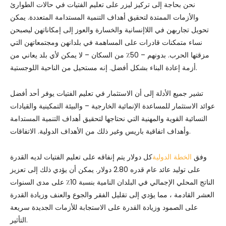
نحن بحاجة إلى تركيز ليزر على تعليم الفتيات في حالات الطوارئ
والأزمات الممتدة لتحقيق أهداف التنمية المستدامة المتعددة. يمكن
تحويل تجاربهن في اللاإنسانية والخسارة والعوز إلى إمكاناتهن ليصبحن
نساء متمكنات قادرات على المساهمة في بلدانهن ومجتمعاتهن التي
مزقتها الحرب. بدونهم – 50٪ من السكان – لا يمكن لأي بلد يعاني من
أزمة إعادة البناء بشكل أفضل. إنه مستحيل من الناحية اللوجستية.
تشير جميع الأدلة إلى أن الاستثمار في تعليم الفتيات يوفر أحد أفضل
عوائد الاستثمار للمساعدة الإنمائية الخارجية – والبيئة التمكينية والقيادات
النسائية القوية والمهنية التي نحتاجها لتحقيق أهداف التنمية المستدامة
وأهداف اتفاقية باريس وغير ذلك من الأهداف الدولية. الاتفاقات.
وفق
الخطة الدولية
كل دولار يتم إنفاقه على تعليم الفتيات لديه القدرة
على توليد عائد عام قدره 2.80 دولار. يمكن أن يؤدي ذلك إلى تعزيز
الناتج المحلي الإجمالي في البلدان النامية بنسبة 10٪ على مدى السنوات
العشر القادمة ، مما يؤدي إلى تقليل الفقر والجوع والعنف وزيادة القدرة
على الصمود وزيادة القدرة على الاستجابة للأزمات الجديدة سريعة
التأثير.