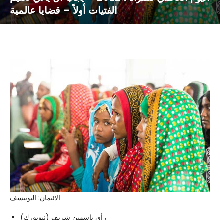
الفتيات أولاً – قضايا عالمية
الائتمان: اليونيسف
رأي
ياسمين شريف (
نيويورك
)