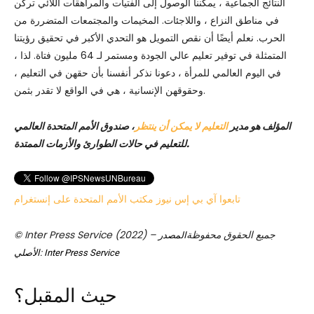
النتائج الجماعية ، يمكننا الوصول إلى الفتيات والمراهقات اللائي تركن
في مناطق النزاع ، واللاجئات. المخيمات والمجتمعات المتضررة من
الحرب. نعلم أيضًا أن نقص التمويل هو التحدي الأكبر في تحقيق رؤيتنا
المتمثلة في توفير تعليم عالي الجودة ومستمر لـ 64 مليون فتاة. لذا ،
في اليوم العالمي للمرأة ، دعونا نذكر أنفسنا بأن حقهن في التعليم ،
وحقوقهن الإنسانية ، هي في الواقع لا تقدر بثمن.
المؤلف هو مدير
التعليم لا يمكن أن ينتظر
، صندوق الأمم المتحدة العالمي
للتعليم في حالات الطوارئ والأزمات الممتدة.
تابعوا آي بي إس نيوز مكتب الأمم المتحدة على إنستغرام
© Inter Press Service (2022) – جميع الحقوق محفوظة
المصدر
الأصلي: Inter Press Service
حيث المقبل؟