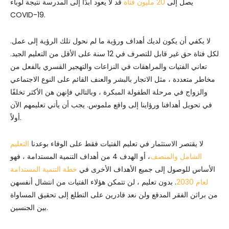
يصل إلى
20 مليون فتاة
قد لا يعود أبدًا إلى المدرسة نتيجة لوباء
COVID-19.
لا يكفي أن يكون لديك أهداف ورؤية ما لم نحول تلك الرؤية إلى عمل.
لكل فتاة حق غير قابل للتصرف في 12 سنة على الأقل من التعليم الجيد.
تعاني الفتيات والمراهقات في النزاعات والتهجير القسري بالفعل من
مخاطر متعددة ، مثل الاتجار بالبشر والعنف القائم على النوع الاجتماعي
والزواج في مرحلة الطفولة المبكرة ، وبالتالي فإنهن هن الأكثر تخلفًا
في تحويل أهدافنا ورؤاينا إلى واقع ملموس. يجب أن يأتي تعليمهم الآن
أولاً.
لا يقتصر الاستثمار في تعليم الفتيات فقط على الوفاء بوعدنا
التعليم
الشامل والمنصف
، أو الهدف 4 من أهداف التنمية المستدامة ، فهو
الأساس للوصول إلى جميع الأهداف الأخرى في
خطة التنمية المستدامة
لعام 2030
. بدون تعليم ، لن تتمكن هؤلاء الفتيات من انتشال أنفسهن
من براثن الفقر المدقع ولن نعد قادرين على التطلع إلى تحقيق المساواة
بين الجنسين.